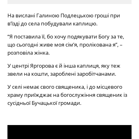
На вислані Галиною Подлецькою гроші при
в’їзді до села побудували каплицю.
“Я поставила її, бо хочу подякувати Богу за те,
що сьогодні живе моя сім’я, пролікована я”, –
розповіла жінка.
У центрі Яргорова є й інша каплиця, яку теж
звели на кошти, зароблені заробітчанами.
У селі немає свого священика, і до місцевого
храму приїжджає на богослужіння священик із
сусідньої Бучацької громади.