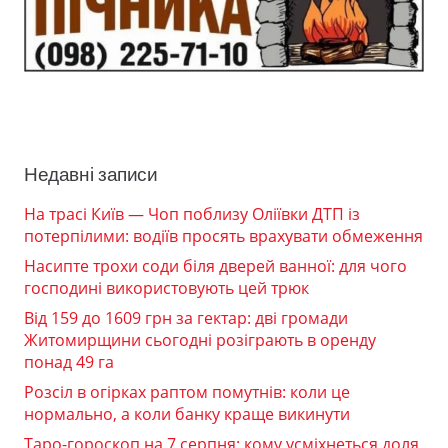
Недавні записи
На трасі Київ — Чоп поблизу Оліївки ДТП із
потерпілими: водіїв просять врахувати обмеження
Насипте трохи соди біля дверей ванної: для чого
господині використовують цей трюк
Від 159 до 1609 грн за гектар: дві громади
Житомирщини сьогодні розіграють в оренду
понад 49 га
Розсіл в огірках раптом помутнів: коли це
нормально, а коли банку краще викинути
Таро-гороскоп на 7 серпня: кому усміхнеться доля