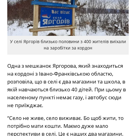
У селі Яргорів близько половини з 400 жителів виїхали
на заробітки за кордон
Одна з мешканок Яргорова, який знаходиться
на кордоні з Івано-Франківською областю,
розповіла, що в селі є два магазини та школа, в
якій навчаються близько 40 дітей. При цьому в
населеному пункті немає газу, і автобус сюди
не приїжджає.
“Село не живе, село виживає. Бо щоб жити, то
потрібно мати кошти. Маємо дуже мало
перспективи в селі. Це є наших два магазини.