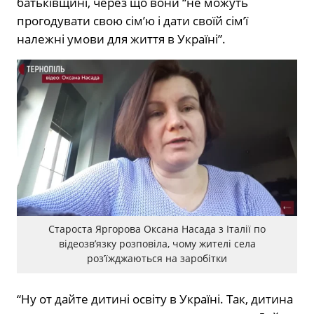
батьківщині, через що вони “не можуть
прогодувати свою сім’ю і дати своїй сім’ї
належні умови для життя в Україні”.
Староста Яргорова Оксана Насада з Італії по
відеозв’язку розповіла, чому жителі села
роз’їжджаються на заробітки
“Ну от дайте дитині освіту в Україні. Так, дитина