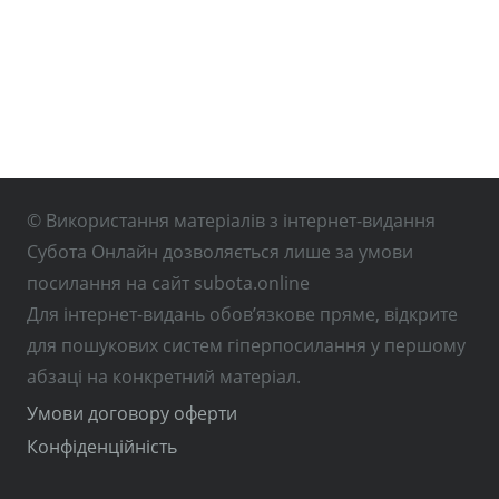
© Використання матеріалів з інтернет-видання
Субота Онлайн дозволяється лише за умови
посилання на сайт subota.online
Для інтернет-видань обов’язкове пряме, відкрите
для пошукових систем гіперпосилання у першому
абзаці на конкретний матеріал.
Умови договору оферти
Конфіденційність