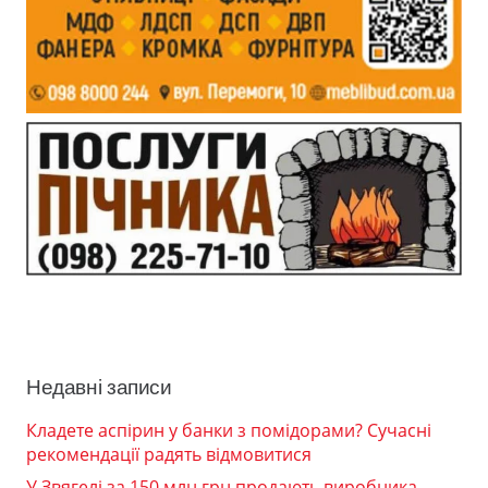
Недавні записи
Кладете аспірин у банки з помідорами? Сучасні
рекомендації радять відмовитися
У Звягелі за 150 млн грн продають виробника