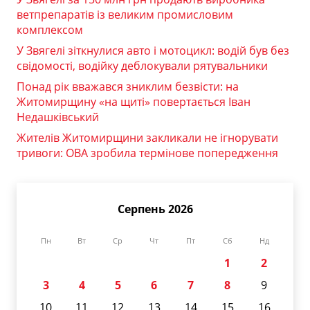
ветпрепаратів із великим промисловим
комплексом
У Звягелі зіткнулися авто і мотоцикл: водій був без
свідомості, водійку деблокували рятувальники
Понад рік вважався зниклим безвісти: на
Житомирщину «на щиті» повертається Іван
Недашківський
Жителів Житомирщини закликали не ігнорувати
тривоги: ОВА зробила термінове попередження
Серпень 2026
Пн
Вт
Ср
Чт
Пт
Сб
Нд
1
2
3
4
5
6
7
8
9
10
11
12
13
14
15
16