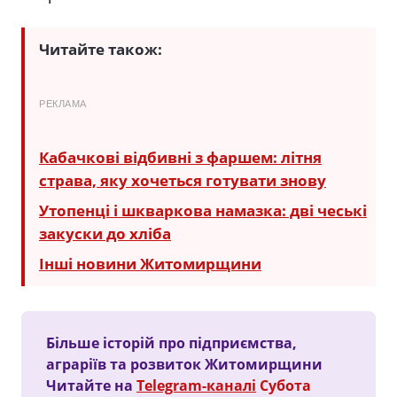
Читайте також:
РЕКЛАМА
Кабачкові відбивні з фаршем: літня
страва, яку хочеться готувати знову
Утопенці і шкваркова намазка: дві чеські
закуски до хліба
Інші новини Житомирщини
Більше історій про підприємства,
аграріїв та розвиток Житомирщини
Читайте на
Telegram-каналі
Субота