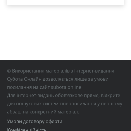
© Використання матеріалів з інтернет-видання
Субота Онлайн дозволяється лише за умови
посилання на сайт subota.online
Для інтернет-видань обов’язкове пряме, відкрите
для пошукових систем гіперпосилання у першому
абзаці на конкретний матеріал.
Умови договору оферти
Конфіденційність