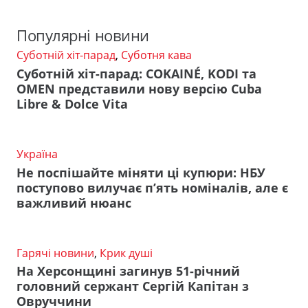
Популярні новини
Суботній хіт-парад
,
Суботня кава
Суботній хіт-парад: COKAINÉ, KODI та
OMEN представили нову версію Cuba
Libre & Dolce Vita
Україна
Не поспішайте міняти ці купюри: НБУ
поступово вилучає п’ять номіналів, але є
важливий нюанс
Гарячі новини
,
Крик душі
На Херсонщині загинув 51-річний
головний сержант Сергій Капітан з
Овруччини