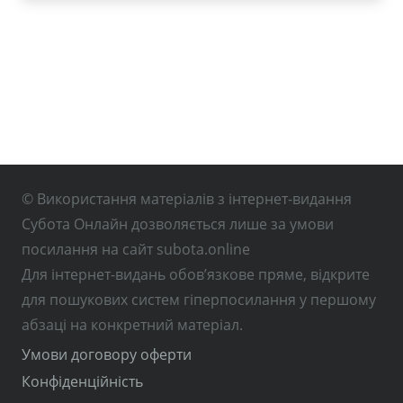
© Використання матеріалів з інтернет-видання
Субота Онлайн дозволяється лише за умови
посилання на сайт subota.online
Для інтернет-видань обов’язкове пряме, відкрите
для пошукових систем гіперпосилання у першому
абзаці на конкретний матеріал.
Умови договору оферти
Конфіденційність