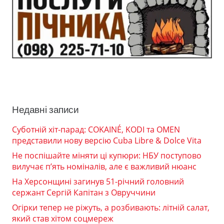
Недавні записи
Суботній хіт-парад: COKAINÉ, KODI та OMEN
представили нову версію Cuba Libre & Dolce Vita
Не поспішайте міняти ці купюри: НБУ поступово
вилучає п’ять номіналів, але є важливий нюанс
На Херсонщині загинув 51-річний головний
сержант Сергій Капітан з Овруччини
Огірки тепер не ріжуть, а розбивають: літній салат,
який став хітом соцмереж