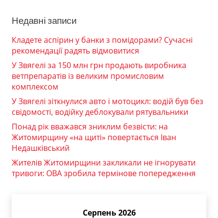
Недавні записи
Кладете аспірин у банки з помідорами? Сучасні
рекомендації радять відмовитися
У Звягелі за 150 млн грн продають виробника
ветпрепаратів із великим промисловим
комплексом
У Звягелі зіткнулися авто і мотоцикл: водій був без
свідомості, водійку деблокували рятувальники
Понад рік вважався зниклим безвісти: на
Житомирщину «на щиті» повертається Іван
Недашківський
Жителів Житомирщини закликали не ігнорувати
тривоги: ОВА зробила термінове попередження
Серпень 2026