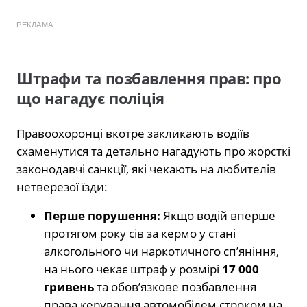
РЕКЛАМА
Штрафи та позбавлення прав: про
що нагадує поліція
Правоохоронці вкотре закликають водіїв
схаменутися та детально нагадують про жорсткі
законодавчі санкції, які чекають на любителів
нетверезої їзди:
Перше порушення:
Якщо водій вперше
протягом року сів за кермо у стані
алкогольного чи наркотичного сп’яніння,
на нього чекає штраф у розмірі
17 000
гривень
та обов’язкове позбавлення
права керування автомобілем строком на