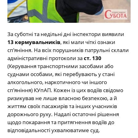
За суботні та недільні дні інспектори виявили
13 кермувальників
, які мали чіткі ознаки
сп’яніння. На всіх порушників патрульні склали
адміністративні протоколи за
ст. 130
(Керування транспортними засобами або
суднами особами, які перебувають у стані
алкогольного, наркотичного чи іншого
сп’яніння) КУпАП. Кожен із цих водіїв свідомо
ризикував не лише власною безпекою, а й
життям своїх пасажирів та інших учасників
дорожнього руху. Надалі остаточні рішення
щодо покарання та притягнення водіїв до
відповідальності ухвалюватиме суд.