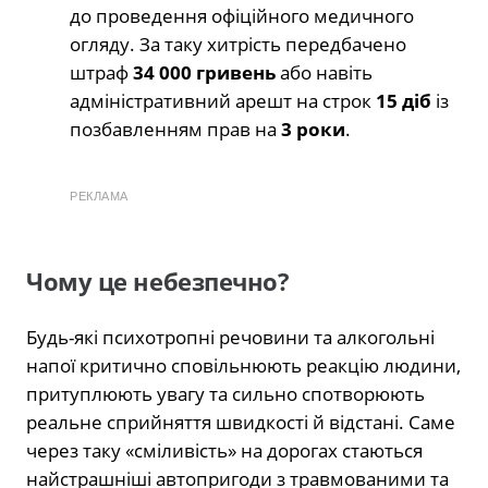
до проведення офіційного медичного
огляду. За таку хитрість передбачено
штраф
34 000 гривень
або навіть
адміністративний арешт на строк
15 діб
із
позбавленням прав на
3 роки
.
РЕКЛАМА
Чому це небезпечно?
Будь-які психотропні речовини та алкогольні
напої критично сповільнюють реакцію людини,
притуплюють увагу та сильно спотворюють
реальне сприйняття швидкості й відстані. Саме
через таку «сміливість» на дорогах стаються
найстрашніші автопригоди з травмованими та