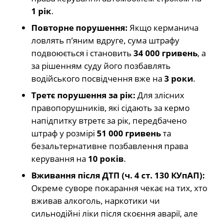
1 рік
.
Повторне порушення:
Якщо керманича
ловлять п’яним вдруге, сума штрафу
подвоюється і становить
34 000 гривень
, а
за рішенням суду його позбавлять
водійського посвідчення вже на
3 роки
.
Третє порушення за рік:
Для злісних
правопорушників, які сідають за кермо
напідпитку втретє за рік, передбачено
штраф у розмірі
51 000 гривень
та
безальтернативне позбавлення права
керування на
10 років
.
Вживання після ДТП (ч. 4 ст. 130 КУпАП):
Окреме суворе покарання чекає на тих, хто
вживав алкоголь, наркотики чи
сильнодійні ліки після скоєння аварії, але