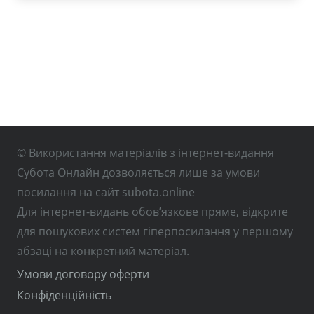
© Використання матеріалів з інтернет-видання
Субота Онлайн дозволяється лише за умови
посилання на сайт subota.online
Для інтернет-видань обов’язкове пряме, відкрите
для пошукових систем гіперпосилання у першому
абзаці на конкретний матеріал.
Умови договору оферти
Конфіденційність