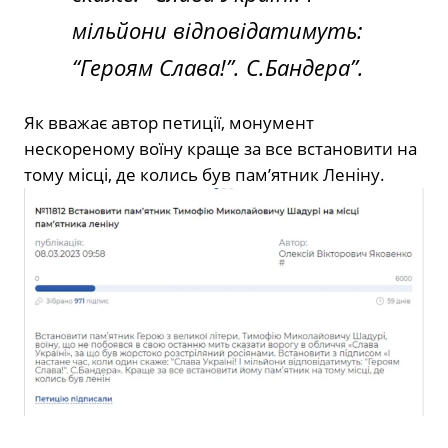
мільйони відповідатимуть:
“Героям Слава!”. С.Бандера”.
Як вважає автор петиції, монумент
нескореному воїну краще за все встановити на
тому місці, де колись був пам’ятник Леніну.