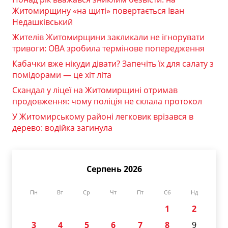
Житомирщину «на щиті» повертається Іван
Недашківський
Жителів Житомирщини закликали не ігнорувати
тривоги: ОВА зробила термінове попередження
Кабачки вже нікуди дівати? Запечіть їх для салату з
помідорами — це хіт літа
Скандал у ліцеї на Житомирщині отримав
продовження: чому поліція не склала протокол
У Житомирському районі легковик врізався в
дерево: водійка загинула
Серпень 2026
Пн
Вт
Ср
Чт
Пт
Сб
Нд
1
2
3
4
5
6
7
8
9