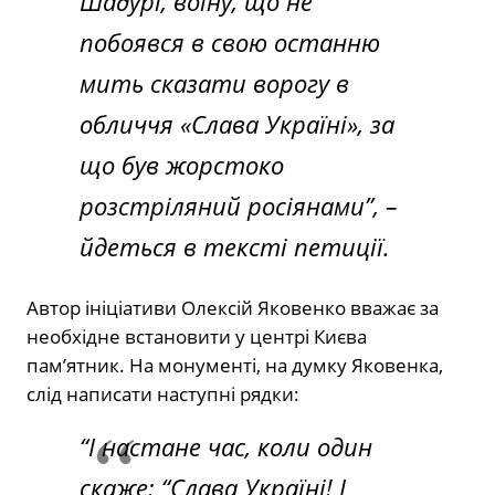
Шадурі, воїну, що не
побоявся в свою останню
мить сказати ворогу в
обличчя «Слава Україні», за
що був жорстоко
розстріляний росіянами”, –
йдеться в тексті петиції.
Автор ініціативи Олексій Яковенко вважає за
необхідне встановити у центрі Києва
пам’ятник. На монументі, на думку Яковенка,
слід написати наступні рядки:
“І настане час, коли один
скаже: “Слава Україні! І