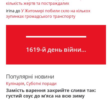
кількість жертв та постраждалих
irina
до
У Житомирі побили скло на кількох
зупинках громадського транспорту
1619-й день війни…
Популярні новини
Кулінарія
,
Суботні поради
Замість варення закрийте сливи так:
густий соус до м’яса на всю зиму