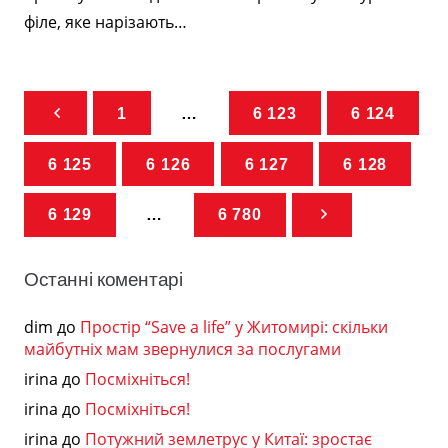
філе, яке нарізають…
1
…
6 123
6 124
6 125
6 126
6 127
6 128
6 129
…
6 780
Останні коментарі
dim
до
Простір “Save a life” у Житомирі: скільки
майбутніх мам звернулися за послугами
irina
до
Посміхніться!
irina
до
Посміхніться!
irina
до
Потужний землетрус у Китаї: зростає