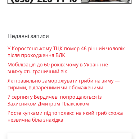
Недавні записи
У Коростенському ТЦК помер 46-річний чоловік
після проходження ВЛК
Мобілізація до 60 років: чому в Україні не
знижують граничний вік
Як правильно заморожувати гриби на зиму —
сирими, відвареними чи обсмаженими
7 серпня у Бердичеві попрощаються із
Захисником Дмитром Плаксюком
Росте купками під тополею: на який гриб схожа
незвична біла знахідка