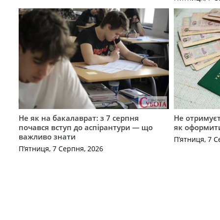
Не як на бакалаврат: з 7 серпня
Не отримуєт
почався вступ до аспірантури — що
як оформит
важливо знати
П’ятниця, 7 С
П’ятниця, 7 Серпня, 2026