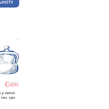
ЬНОТУ
 у липні
 тис. грн