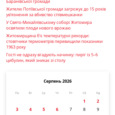
Баранівської громади
Жителю Потіївської громади загрожує до 15 років
ув’язнення за вбивство співмешканки
У Свято-Михайлівському соборі Житомира
освятили плоди нового врожаю
Житомирщина б’є температурні рекорди:
стовпчики термометрів перевищили показники
1963 року
Гості не одразу вгадують начинку: пиріг із 5–6
цибулин, який зникає зі столу
Серпень 2026
Пн
Вт
Ср
Чт
Пт
Сб
Нд
1
2
3
4
5
6
7
8
9