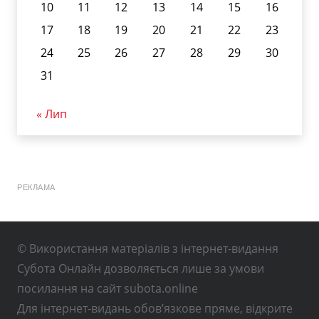
10
11
12
13
14
15
16
17
18
19
20
21
22
23
24
25
26
27
28
29
30
31
« Лип
РЕКЛАМА
© Використання матеріалів з інтернет-видання
Субота Онлайн дозволяється лише за умови
посилання на сайт subota.online
Для інтернет-видань обов’язкове пряме, відкрите