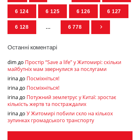
6 124
6 125
6 126
6 127
6 128
…
6 778
Останні коментарі
dim
до
Простір “Save a life” у Житомирі: скільки
майбутніх мам звернулися за послугами
irina
до
Посміхніться!
irina
до
Посміхніться!
irina
до
Потужний землетрус у Китаї: зростає
кількість жертв та постраждалих
irina
до
У Житомирі побили скло на кількох
зупинках громадського транспорту