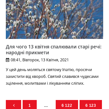
Для чого 13 квітня спалювали старі речі:
народні прикмети
08:41, Вівторок, 13 Квітня, 2021
У цей день моляться святому Іпатію, просячи
захистити від хвороб. Святий славився чудесами
зцілення, молитвами і лікуванням сліпих.
1
…
6 122
6 123