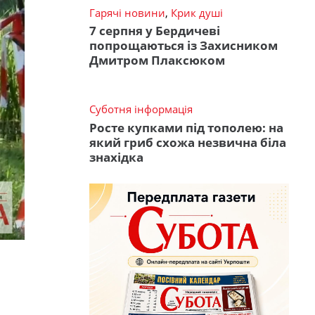
Гарячі новини
,
Крик душі
7 серпня у Бердичеві
попрощаються із Захисником
Дмитром Плаксюком
Суботня інформація
Росте купками під тополею: на
який гриб схожа незвична біла
знахідка