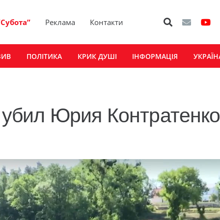
“Субота”
Реклама
Контакти
ЗИВ
ПОЛІТИКА
КРИК ДУШІ
ІНФОРМАЦІЯ
УКРАЇН
о убил Юрия Контратенко