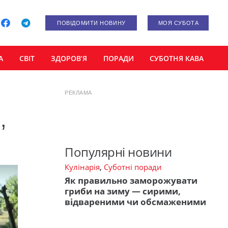
ПОВІДОМИТИ НОВИНУ
МОЯ СУБОТА
А
СВІТ
ЗДОРОВ’Я
ПОРАДИ
СУБОТНЯ КАВА
РЕКЛАМА
,
Популярні новини
Кулінарія
,
Суботні поради
Як правильно заморожувати
гриби на зиму — сирими,
відвареними чи обсмаженими