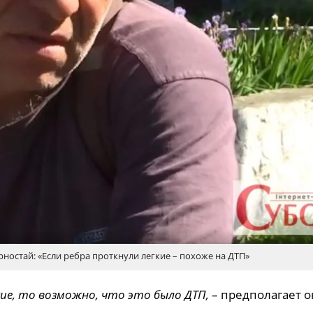
ностай: «Если ребра проткнули легкие – похоже на ДТП»
кие, то возможно, что это было ДТП,
– предполагает о