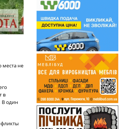
 места не
его
т в
 В один
нфликты