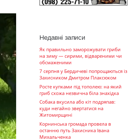
Недавні записи
Як правильно заморожувати гриби
на зиму — сирими, відвареними чи
обсмаженими
7 серпня у Бердичеві попрощаються із
Захисником Дмитром Плаксюком
Росте купками під тополею: на який
гриб схожа незвична біла знахідка
Собака вкусила або кіт подряпав:
куди негайно звертатися на
Житомирщині
Корнинська громада провела в
останню путь Захисника Івана
Михальченка