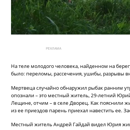
РЕКЛАМА
На теле молодого человека, найденном на берег
было: переломы, рассечения, ушибы, разрывы в
Мертвеца случайно обнаружил рыбак ранним ут
опознали – это местный житель, 29-летний Юрий
Лещине, отчим – в селе Дворец. Как пояснили ж
из ее приездов парень приехал навестить ее. За
Местный житель Андрей Гайдай видел Юрия живы