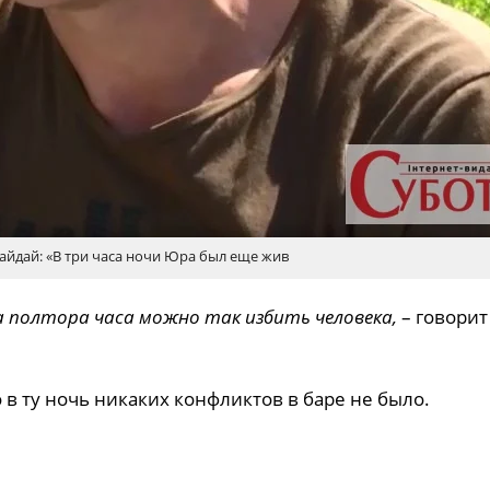
айдай: «В три часа ночи Юра был еще жив
 за полтора часа можно так избить человека,
– говори
 в ту ночь никаких конфликтов в баре не было.