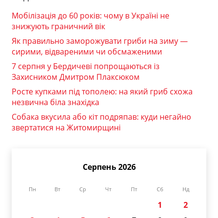
Мобілізація до 60 років: чому в Україні не
знижують граничний вік
Як правильно заморожувати гриби на зиму —
сирими, відвареними чи обсмаженими
7 серпня у Бердичеві попрощаються із
Захисником Дмитром Плаксюком
Росте купками під тополею: на який гриб схожа
незвична біла знахідка
Собака вкусила або кіт подряпав: куди негайно
звертатися на Житомирщині
Серпень 2026
Пн
Вт
Ср
Чт
Пт
Сб
Нд
1
2