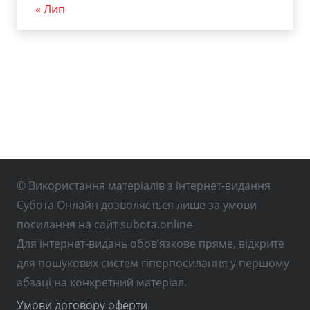
« Лип
© Використання матеріалів з інтернет-видання
Субота Онлайн дозволяється лише за умови
посилання на сайт subota.online
Для інтернет-видань обов’язкове пряме, відкрите
для пошукових систем гіперпосилання у першому
абзаці на конкретний матеріал.
Умови договору оферти