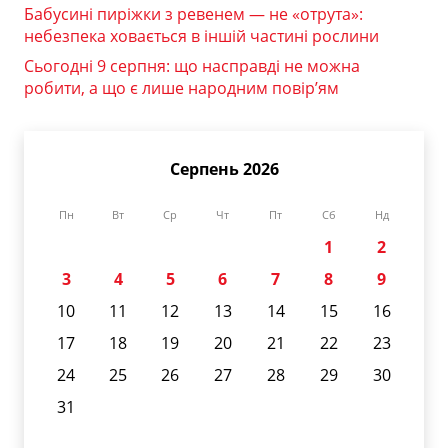
Бабусині пиріжки з ревенем — не «отрута»:
небезпека ховається в іншій частині рослини
Сьогодні 9 серпня: що насправді не можна
робити, а що є лише народним повір’ям
Серпень 2026
Пн
Вт
Ср
Чт
Пт
Сб
Нд
1
2
3
4
5
6
7
8
9
10
11
12
13
14
15
16
17
18
19
20
21
22
23
24
25
26
27
28
29
30
31