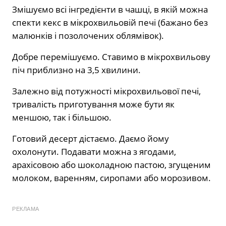
Змішуємо всі інгредієнти в чашці, в якій можна
спекти кекс в мікрохвильовій печі (бажано без
малюнків і позолочених облямівок).
Добре перемішуємо. Ставимо в мікрохвильову
піч приблизно на 3,5 хвилини.
Залежно від потужності мікрохвильової печі,
тривалість приготування може бути як
меншою, так і більшою.
Готовий десерт дістаємо. Даємо йому
охолонути. Подавати можна з ягодами,
арахісовою або шоколадною пастою, згущеним
молоком, варенням, сиропами або морозивом.
РЕКЛАМА