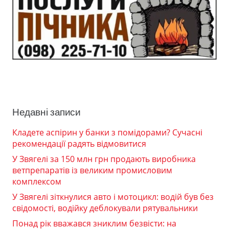
Недавні записи
Кладете аспірин у банки з помідорами? Сучасні
рекомендації радять відмовитися
У Звягелі за 150 млн грн продають виробника
ветпрепаратів із великим промисловим
комплексом
У Звягелі зіткнулися авто і мотоцикл: водій був без
свідомості, водійку деблокували рятувальники
Понад рік вважався зниклим безвісти: на