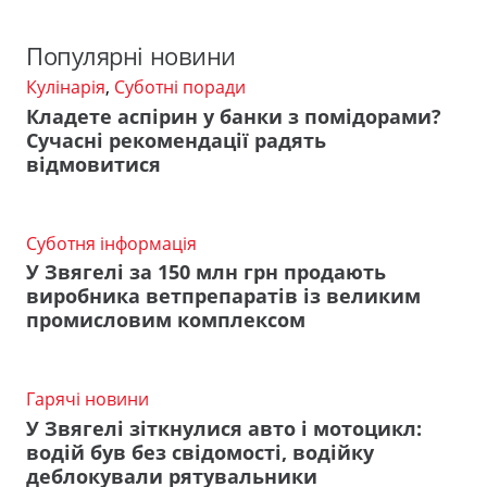
Популярні новини
Кулінарія
,
Суботні поради
Кладете аспірин у банки з помідорами?
Сучасні рекомендації радять
відмовитися
Суботня інформація
У Звягелі за 150 млн грн продають
виробника ветпрепаратів із великим
промисловим комплексом
Гарячі новини
У Звягелі зіткнулися авто і мотоцикл:
водій був без свідомості, водійку
деблокували рятувальники