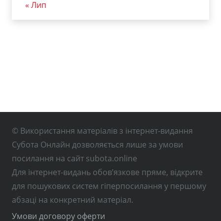
« Лип
© Використання матеріалів з інтернет-видання
Субота Онлайн дозволяється лише за умови
посилання на сайт subota.online
Для інтернет-видань обов’язкове пряме, відкрите
для пошукових систем гіперпосилання у першому
абзаці на конкретний матеріал.
Умови договору оферти