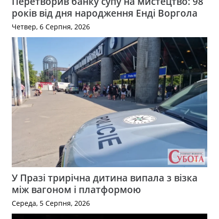
Перетворив банку супу на мистецтво: 98
років від дня народження Енді Воргола
Четвер, 6 Серпня, 2026
У Празі трирічна дитина випала з візка
між вагоном і платформою
Середа, 5 Серпня, 2026