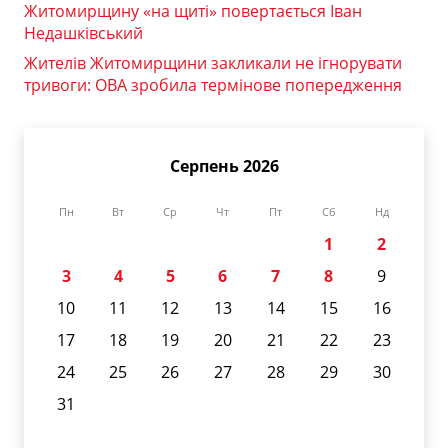
Житомирщину «на щиті» повертається Іван
Недашківський
Жителів Житомирщини закликали не ігнорувати
тривоги: ОВА зробила термінове попередження
Серпень 2026
Пн
Вт
Ср
Чт
Пт
Сб
Нд
1
2
3
4
5
6
7
8
9
10
11
12
13
14
15
16
17
18
19
20
21
22
23
24
25
26
27
28
29
30
31