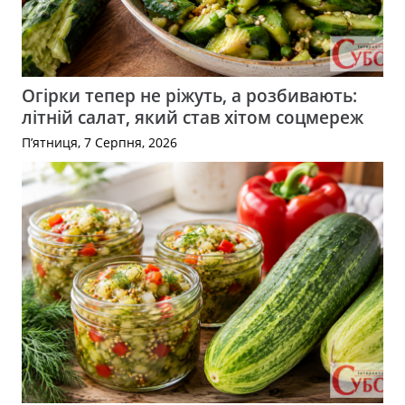
Огірки тепер не ріжуть, а розбивають:
літній салат, який став хітом соцмереж
П’ятниця, 7 Серпня, 2026