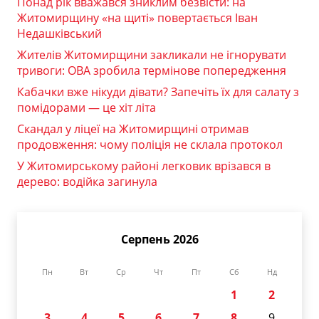
Понад рік вважався зниклим безвісти: на
Житомирщину «на щиті» повертається Іван
Недашківський
Жителів Житомирщини закликали не ігнорувати
тривоги: ОВА зробила термінове попередження
Кабачки вже нікуди дівати? Запечіть їх для салату з
помідорами — це хіт літа
Скандал у ліцеї на Житомирщині отримав
продовження: чому поліція не склала протокол
У Житомирському районі легковик врізався в
дерево: водійка загинула
Серпень 2026
Пн
Вт
Ср
Чт
Пт
Сб
Нд
1
2
3
4
5
6
7
8
9