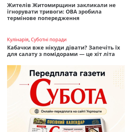
Жителів Житомирщини закликали не
ігнорувати тривоги: ОВА зробила
термінове попередження
Кулінарія
,
Суботні поради
Кабачки вже нікуди дівати? Запечіть їх
для салату з помідорами — це хіт літа