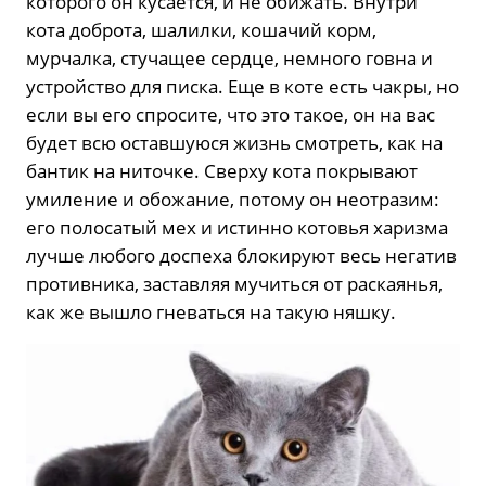
которого он кусается, и не обижать. Внутри
кота доброта, шалилки, кошачий корм,
мурчалка, стучащее сердце, немного говна и
устройство для писка. Еще в коте есть чакры, но
если вы его спросите, что это такое, он на вас
будет всю оставшуюся жизнь смотреть, как на
бантик на ниточке. Сверху кота покрывают
умиление и обожание, потому он неотразим:
его полосатый мех и истинно котовья харизма
лучше любого доспеха блокируют весь негатив
противника, заставляя мучиться от раскаянья,
как же вышло гневаться на такую няшку.