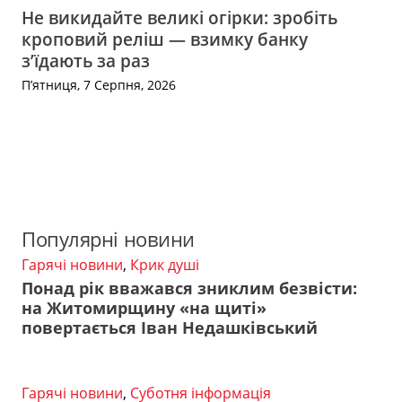
Не викидайте великі огірки: зробіть
кроповий реліш — взимку банку
з’їдають за раз
П’ятниця, 7 Серпня, 2026
Популярні новини
Гарячі новини
,
Крик душі
Понад рік вважався зниклим безвісти:
на Житомирщину «на щиті»
повертається Іван Недашківський
Гарячі новини
,
Суботня інформація