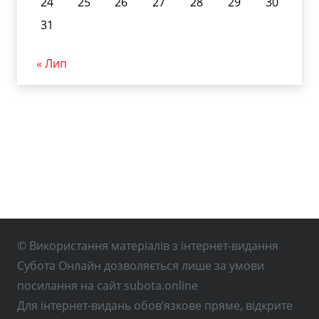
24
25
26
27
28
29
30
31
« Лип
© Використання матеріалів з інтернет-видання
Субота Онлайн дозволяється лише за умови
посилання на сайт subota.online
Для інтернет-видань обов’язкове пряме, відкрите