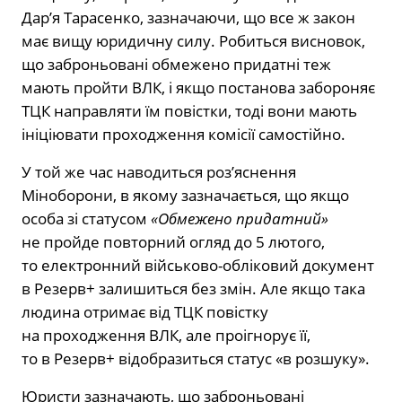
Дар’я Тарасенко, зазначаючи, що все ж закон
має вищу юридичну силу. Робиться висновок,
що заброньовані обмежено придатні теж
мають пройти ВЛК, і якщо постанова забороняє
ТЦК направляти їм повістки, тоді вони мають
ініціювати проходження комісії самостійно.
У той же час наводиться роз’яснення
Міноборони, в якому зазначається, що якщо
особа зі статусом
«Обмежено придатний»
не пройде повторний огляд до 5 лютого,
то електронний військово-обліковий документ
в Резерв+ залишиться без змін. Але якщо така
людина отримає від ТЦК повістку
на проходження ВЛК, але проігнорує її,
то в Резерв+ відобразиться статус «в розшуку».
Юристи зазначають, що заброньовані