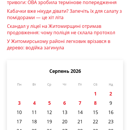
тривоги: ОВА зробила термінове попередження
Кабачки вже нікуди дівати? Запечіть їх для салату з
помідорами — це хіт літа
Скандал у ліцеї на Житомирщині отримав
продовження: чому поліція не склала протокол
У Житомирському районі легковик врізався в
дерево: водійка загинула
Серпень 2026
Пн
Вт
Ср
Чт
Пт
Сб
Нд
1
2
3
4
5
6
7
8
9
10
11
12
13
14
15
16
17
18
19
20
21
22
23