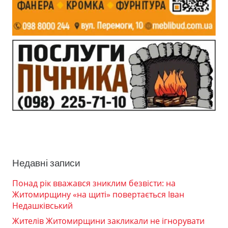
Недавні записи
Понад рік вважався зниклим безвісти: на
Житомирщину «на щиті» повертається Іван
Недашківський
Жителів Житомирщини закликали не ігнорувати