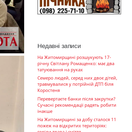
Недавні записи
На Житомирщині розшукують 17-
річну Світлану Ромащенко: має два
татуювання на руках
Семеро людей, серед них двоє дітей,
травмувалися у потрійній ДТП біля
Коростеня
Перевертаєте банки після закрутки?
Сучасні рекомендації радять робити
інакше
На Житомирщині за добу сталося 11
пожеж на відкритих територіях:
горіли трава і сміття