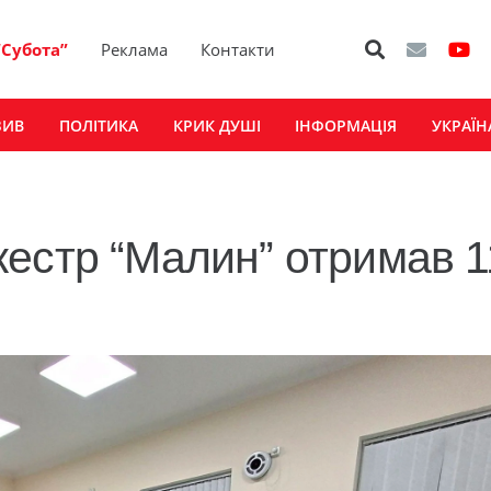
“Субота”
Реклама
Контакти
ЗИВ
ПОЛІТИКА
КРИК ДУШІ
ІНФОРМАЦІЯ
УКРАЇН
естр “Малин” отримав 1