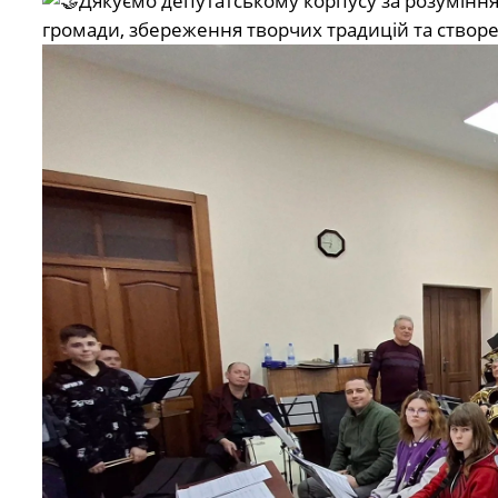
Дякуємо депутатському корпусу за розуміння
громади, збереження творчих традицій та створе