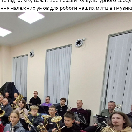
 та підтримку важливості розвитку культурного сере
ння належних умов для роботи наших митців і музика