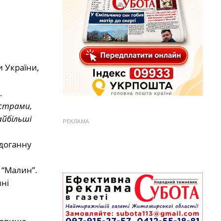
 України,
.
йстрами,
айбільші
РЕКЛАМА
здоганну
 “Малин”.
ні