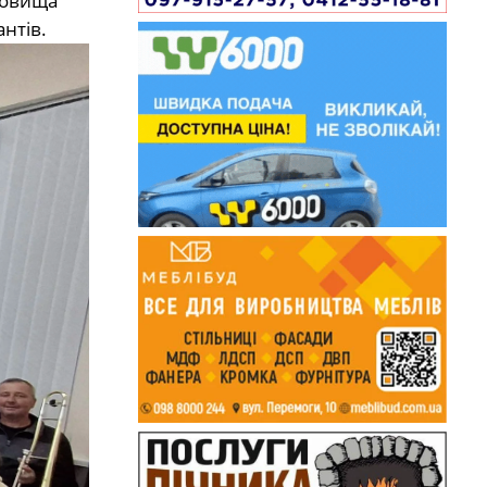
довища
нтів.