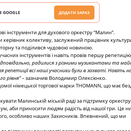
В GOOGLE
ДОДАТИ ЗАРАЗ
ві інструменти для духового оркестру “Малин”.
ри керівник колективу, заслужений працівник культури
торну та поділився чудовою новиною.
учасних інструментів і навіть провів першу репетицію
відповідально, радилися з різними музикантами та ма
ля репетиції всі наші учасники були в захваті. Навіть н
о рівня” –
зазначив Володимир Олексієнко.
відомої німецької торгової марки THOMANN, що має бе
якувати Малинській міській раді за підтримку оркестру
ум, аби приносити людям радість від нашої гри. Це ни
го, особливо наших Захисників. Впевнений, що ми