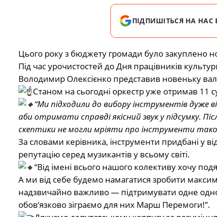
ПІДПИШІТЬСЯ НА НАС 
Цього року з бюджету громади було закуплено но
Під час урочистостей до Дня працівників культу
Володимир Олексієнко представив новеньку вал
Станом на сьогодні оркестр уже отримав 11 с
“Ми підходили до вибору інструментів дуже 
аби отримати справді якісний звук у підсумку. Піс
скептики не могли мріяти про інструменти таког
️За словами керівника, інструменти придбані у 
репутацію серед музикантів у всьому світі.
“Від імені всього нашого колективу хочу под
А ми від себе будемо намагатися зробити максим
надзвичайно важливо — підтримувати одне одно
обов’язково зіграємо для них Марш Перемоги!”.