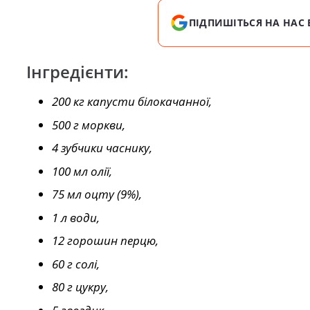
ПІДПИШІТЬСЯ НА НАС 
Інгредієнти:
200 кг капусти білокачанної,
500 г моркви,
4 зубчики часнику,
100 мл олії,
75 мл оцту (9%),
1 л води,
12 горошин перцю,
60 г солі,
80 г цукру,