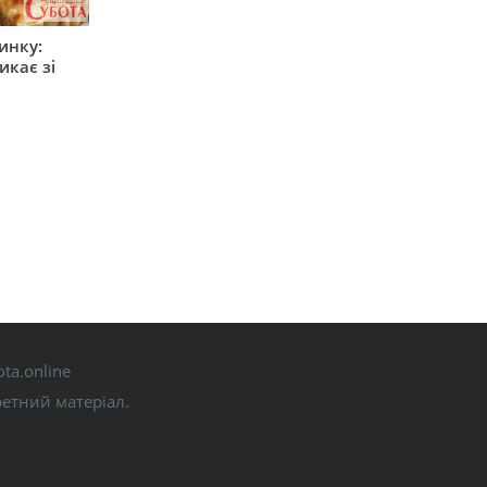
инку:
икає зі
ta.online
ретний матеріал.