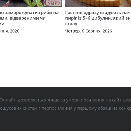
но заморожувати гриби на
Гості не одразу вгадують нач
ими, відвареними чи
пиріг із 5–6 цибулин, який зн
ми
столу
рпня, 2026
Четвер, 6 Серпня, 2026
Онлайн дозволяється лише за умови посилання на сайт subo
пошукових систем гіперпосилання у першому абзаці на конк