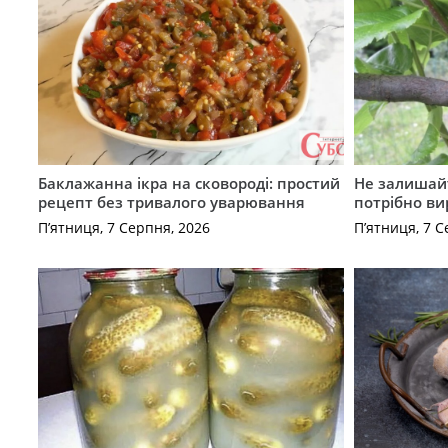
Баклажанна ікра на сковороді: простий
Не залишай
рецепт без тривалого уварювання
потрібно ви
П’ятниця, 7 Серпня, 2026
П’ятниця, 7 С