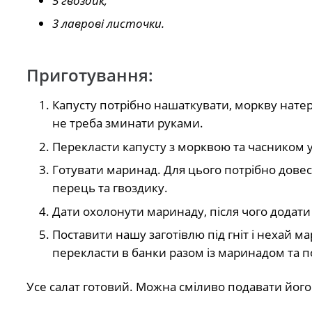
5 гвоздик,
3 лаврові листочки.
Приготування:
Капусту потрібно нашаткувати, моркву натерт
не треба зминати руками.
Перекласти капусту з морквою та часником 
Готувати маринад. Для цього потрібно довести
перець та гвоздику.
Дати охолонути маринаду, після чого додати 
Поставити нашу заготівлю під гніт і нехай м
перекласти в банки разом із маринадом та п
Усе салат готовий. Можна сміливо подавати його 