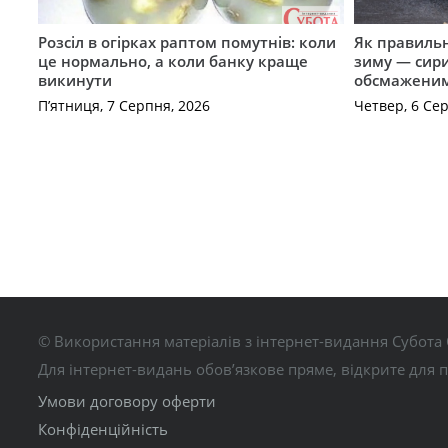
Розсіл в огірках раптом помутнів: коли
Як правиль
це нормально, а коли банку краще
зиму — сир
викинути
обсмажени
П’ятниця, 7 Серпня, 2026
Четвер, 6 Се
© Використання матеріалів з інтернет-видання Субота 
Для інтернет-видань обов’язкове пряме, відкрите для 
Умови договору оферти
Конфіденційність