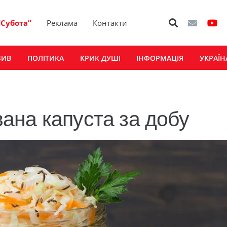
“Субота”
Реклама
Контакти
ЗИВ
ПОЛІТИКА
КРИК ДУШІ
ІНФОРМАЦІЯ
УКРАЇН
ана капуста за добу