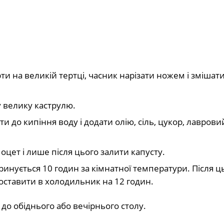
и на великій тертці, часник нарізати ножем і змішати 
у велику каструлю.
 до кипіння воду і додати олію, сіль, цукор, лаврови
оцет і лише після цього залити капусту.
аринується 10 годин за кімнатної температури. Після ц
оставити в холодильник на 12 годин.
до обіднього або вечірнього столу.