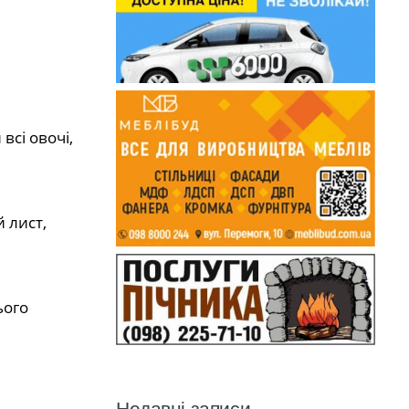
всі овочі,
й лист,
ього
Недавні записи