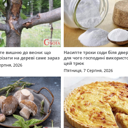
те вишню до весни: що
Насипте трохи соди біля двер
різати на дереві саме зараз
для чого господині викорис
цей трюк
ерпня, 2026
П’ятниця, 7 Серпня, 2026