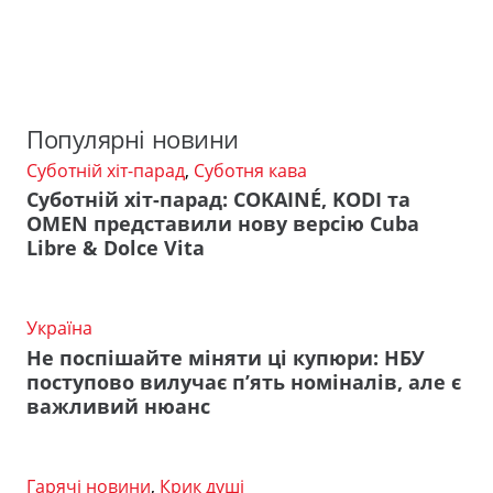
Популярні новини
Суботній хіт-парад
,
Суботня кава
Суботній хіт-парад: COKAINÉ, KODI та
OMEN представили нову версію Cuba
Libre & Dolce Vita
Україна
Не поспішайте міняти ці купюри: НБУ
поступово вилучає п’ять номіналів, але є
важливий нюанс
Гарячі новини
,
Крик душі