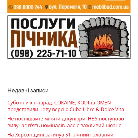
Недавні записи
Суботній хіт-парад: COKAINÉ, KODI та OMEN
представили нову версію Cuba Libre & Dolce Vita
Не поспішайте міняти ці купюри: НБУ поступово
вилучає п’ять номіналів, але є важливий нюанс
На Херсонщині загинув 51-річний головний