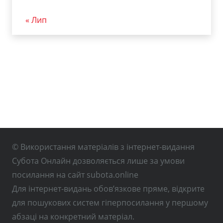
« Лип
© Використання матеріалів з інтернет-видання
Субота Онлайн дозволяється лише за умови
посилання на сайт subota.online
Для інтернет-видань обов’язкове пряме, відкрите
для пошукових систем гіперпосилання у першому
абзаці на конкретний матеріал.