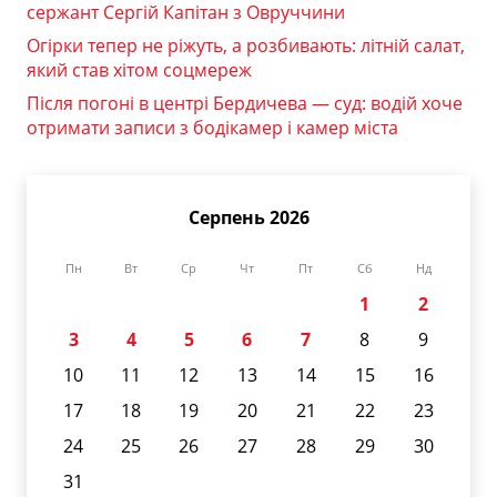
сержант Сергій Капітан з Овруччини
Огірки тепер не ріжуть, а розбивають: літній салат,
який став хітом соцмереж
Після погоні в центрі Бердичева — суд: водій хоче
отримати записи з бодікамер і камер міста
Серпень 2026
Пн
Вт
Ср
Чт
Пт
Сб
Нд
1
2
3
4
5
6
7
8
9
10
11
12
13
14
15
16
17
18
19
20
21
22
23
24
25
26
27
28
29
30
31