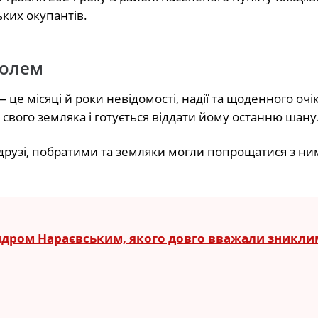
ьких окупантів.
болем
— це місяці й роки невідомості, надії та щоденного очі
свого земляка і готується віддати йому останню шану
друзі, побратими та земляки могли попрощатися з ним
ндром Нараєвським, якого довго вважали зникли