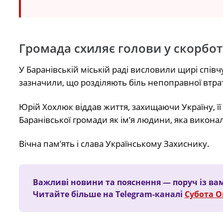
Громада схиляє голови у скорбот
У Баранівській міській раді висловили щирі спів
зазначили, що розділяють біль непоправної втра
Юрій Хохлюк віддав життя, захищаючи Україну, її 
Баранівської громади як ім’я людини, яка виконал
Вічна пам’ять і слава Українському Захиснику.
Важливі новини та пояснення — поруч із ва
Читайте більше на Telegram-каналі
Субота 