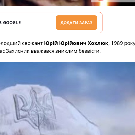
В GOOGLE
ДОДАТИ ЗАРАЗ
молодший сержант
Юрій Юрійович Хохлюк
, 1989 рок
ас Захисник вважався зниклим безвісти.