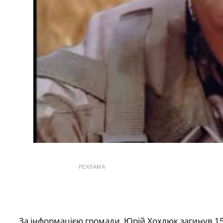
РЕКЛАМА
За інформацією громади, Юрій Хохлюк загинув 15 