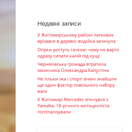
Недавні записи
У Житомирському районі легковик
врізався в дерево: водійка загинула
Огірки ростуть гачком: чому не варто
одразу сипати калій під кущі
Черняхівська громада втратила
захисника Олександра Капустіна
Не тільки їжа і спорт: вчені знайшли
ще один фактор повільного набору
ваги
У Житомирі Mercedes зіткнувся з
Yamaha: 18-річного мотоцикліста
госпіталізували