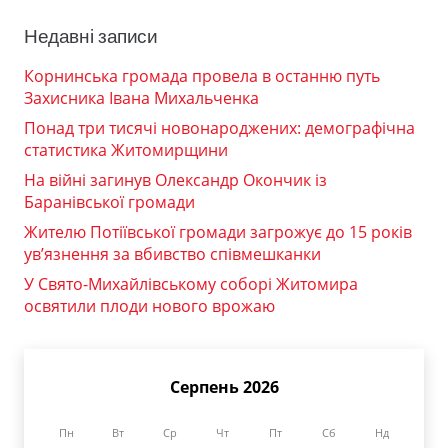
Недавні записи
Корнинська громада провела в останню путь
Захисника Івана Михальченка
Понад три тисячі новонароджених: демографічна
статистика Житомирщини
На війні загинув Олександр Окончик із
Баранівської громади
Жителю Потіївської громади загрожує до 15 років
ув’язнення за вбивство співмешканки
У Свято-Михайлівському соборі Житомира
освятили плоди нового врожаю
Серпень 2026
Пн
Вт
Ср
Чт
Пт
Сб
Нд