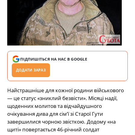
ПІДПИШІТЬСЯ НА НАС В GOOGLE
ДОДАТИ ЗАРАЗ
Найстрашніше для кожної родини військового
— це статус «зниклий безвісти». Місяці надії,
щоденних молитов та відчайдушного
очікування дива для сім’ї зі Старої Гути
завершилися чорною звісткою. Додому «на
щиті» повертається 46-річний солдат