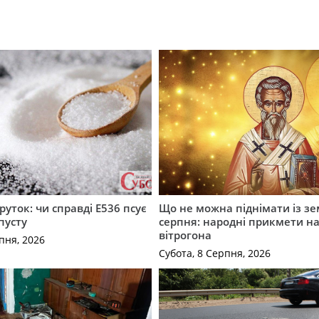
руток: чи справді Е536 псує
Що не можна піднімати із зе
пусту
серпня: народні прикмети н
вітрогона
пня, 2026
Субота, 8 Серпня, 2026