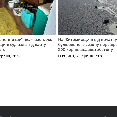
нення шиї після застілля:
На Житомирщині від початк
щині суд взяв під варту
будівельного сезону перевір
ого
200 кернів асфальтобетону
ерпня, 2026
П’ятниця, 7 Серпня, 2026