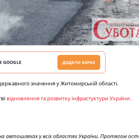
В GOOGLE
ДОДАТИ ЗАРАЗ
х державного значення у Житомирській області.
ві
відновлення та розвитку інфрастуктури України.
на автошляхах у всіх областях України. Протягом ост