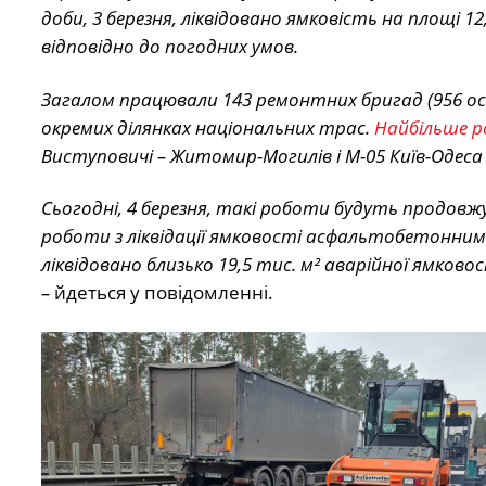
доби, 3 березня, ліквідовано ямковість на площі 
відповідно до погодних умов.
Загалом працювали 143 ремонтних бригад (956 ос
окремих ділянках національних трас.
Найбільше ро
Виступовичі – Житомир-Могилів і М-05 Київ-Одеса – 
Сьогодні, 4 березня, такі роботи будуть продов
роботи з ліквідації ямковості асфальтобетонними
ліквідовано близько 19,5 тис. м² аварійної ямков
–
йдеться у повідомленні.