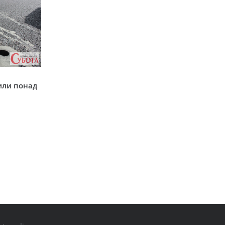
у
или понад