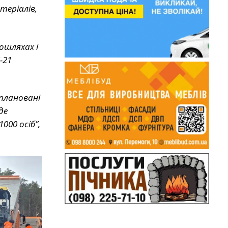
теріалів,
ошляхах і
-21
плановані
де
000 осіб”,