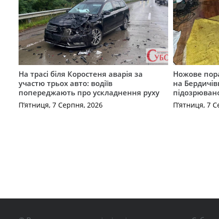
На трасі біля Коростеня аварія за
Ножове пора
участю трьох авто: водіїв
на Бердичів
попереджають про ускладнення руху
підозрюван
П’ятниця, 7 Серпня, 2026
П’ятниця, 7 С