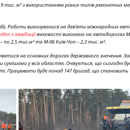
12,9 тис. м² з використанням різних типів ремонтних ма
іб). Роботи виконувалися на дев’яти міжнародних авт
біт з ліквідації
ямковості виконано на автодорогах М
по 2,5 тис.м² та М-06 Київ-Чоп – 2,3 тис. м².
жуватися на основних дорогах державного значення. За
 сумішами у всіх областях. Очікується, що сьогодні бу
ості. Працювати буде понад 147 бригад, що становить 1