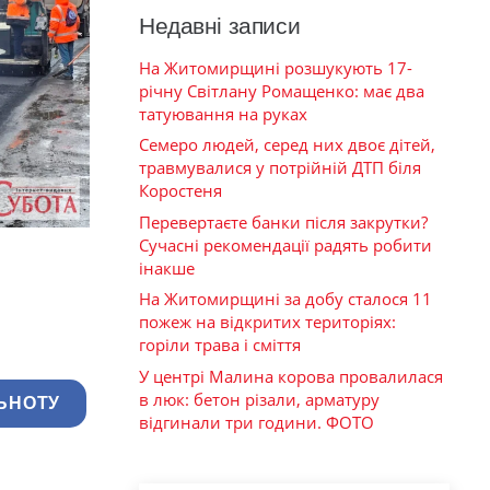
Недавні записи
На Житомирщині розшукують 17-
річну Світлану Ромащенко: має два
татуювання на руках
Семеро людей, серед них двоє дітей,
травмувалися у потрійній ДТП біля
Коростеня
Перевертаєте банки після закрутки?
Сучасні рекомендації радять робити
інакше
На Житомирщині за добу сталося 11
пожеж на відкритих територіях:
горіли трава і сміття
У центрі Малина корова провалилася
в люк: бетон різали, арматуру
ЬНОТУ
відгинали три години. ФОТО