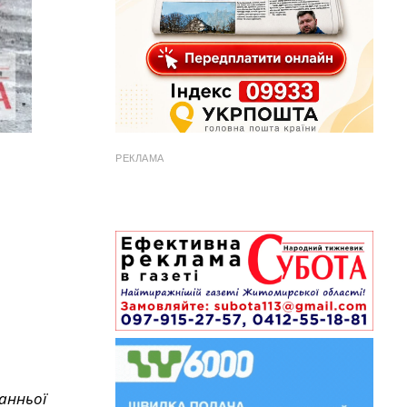
РЕКЛАМА
анньої