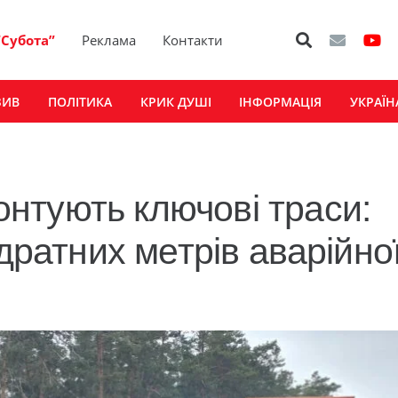
“Субота”
Реклама
Контакти
ЗИВ
ПОЛІТИКА
КРИК ДУШІ
ІНФОРМАЦІЯ
УКРАЇН
нтують ключові траси:
адратних метрів аварійно