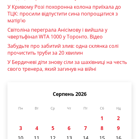
У Кривому Розі похоронна колона приїхала до
ТЦК: просили відпустити сина попрощатися з
матір’ю
Світоліна переграла Анісімову і вийшла у
чвертьфінал WTA 1000 у Торонто. Відео
Забудьте про забитий злив: одна склянка солі
прочистить труби за 20 хвилин
У Бердичеві діти знову сіли за шахівниці на честь
свого тренера, який загинув на війні
Серпень 2026
Пн
Вт
Ср
Чт
Пт
Сб
Нд
1
2
3
4
5
6
7
8
9
10
11
12
13
14
15
16