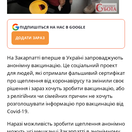
ПІДПИШІТЬСЯ НА НАС В GOOGLE
ДОДАТИ ЗАРАЗ
На Закарпатті вперше в Україні запроваджують
анонімну вакцинацію. Це соціальний проект
для людей, які отримали фальшивий сертифікат
про щеплення від коронавірусу та змінили своє
рішення і зараз хочуть зробити вакцинацію, або
з релігійних чи сімейних причин не хочуть
розголошувати інформацію про вакцинацію від
Covid-19.
Наразі можливість зробити щеплення анонімно
можуть усі мешканці Закарпатті в анонімному