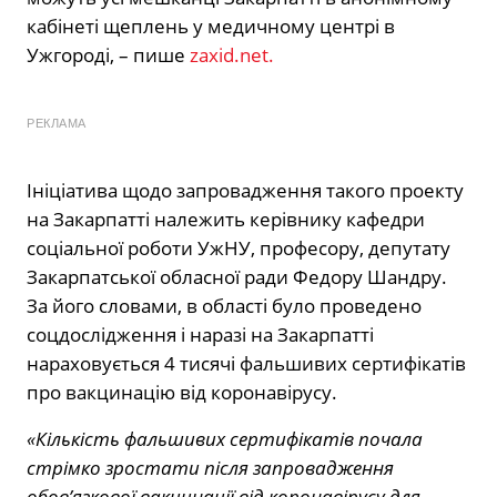
кабінеті щеплень у медичному центрі в
Ужгороді, – пише
zaxid.net.
РЕКЛАМА
Ініціатива щодо запровадження такого проекту
на Закарпатті належить керівнику кафедри
соціальної роботи УжНУ, професору, депутату
Закарпатської обласної ради Федору Шандру.
За його словами, в області було проведено
соцдослідження і наразі на Закарпатті
нараховується 4 тисячі фальшивих сертифікатів
про вакцинацію від коронавірусу.
«Кількість фальшивих сертифікатів почала
стрімко зростати після запровадження
обов’язкової вакцинації від коронавірусу для