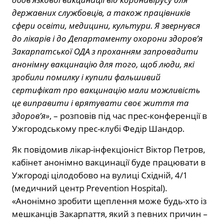
державних службовців, а також працівників
сфери освіти, медицини, культури. Я звернувся
до лікарів і до Департаменту охорони здоров’я
Закарпатської ОДА з проханням запровадити
анонімну вакцинацію для того, щоб люди, які
зробили помилку і купили фальшивий
сертифікат про вакцинацію мали можливість
це виправити і врятувати своє життя та
здоров’я»
, – розповів під час прес-конференції в
Ужгородському прес-клубі Федір Шандор.
Як повідомив лікар-інфекціоніст Віктор Петров,
кабінет анонімно вакцинації буде працювати в
Ужгороді цілодобово на вулиці Східній, 4/1
(медичний центр Prevention Hospital).
«Анонімно зробити щеплення може будь-хто із
мешканців Закарпаття, який з певних причин –