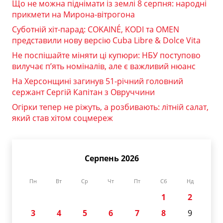
Що не можна піднімати із землі 8 серпня: народні
прикмети на Мирона-вітрогона
Суботній хіт-парад: COKAINÉ, KODI та OMEN
представили нову версію Cuba Libre & Dolce Vita
Не поспішайте міняти ці купюри: НБУ поступово
вилучає п’ять номіналів, але є важливий нюанс
На Херсонщині загинув 51-річний головний
сержант Сергій Капітан з Овруччини
Огірки тепер не ріжуть, а розбивають: літній салат,
який став хітом соцмереж
Серпень 2026
Пн
Вт
Ср
Чт
Пт
Сб
Нд
1
2
3
4
5
6
7
8
9