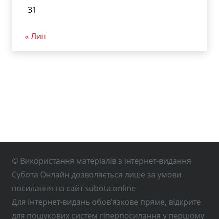
31
« Лип
© Використання матеріалів з інтернет-видання
Субота Онлайн дозволяється лише за умови
посилання на сайт subota.online
Для інтернет-видань обов’язкове пряме, відкрите
для пошукових систем гіперпосилання у першому