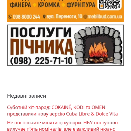
Недавні записи
Суботній хіт-парад: COKAINÉ, KODI та OMEN
представили нову версію Cuba Libre & Dolce Vita
Не поспішайте міняти ці купюри: НБУ поступово
вилучає п’ять номіналів, але є важливий нюанс