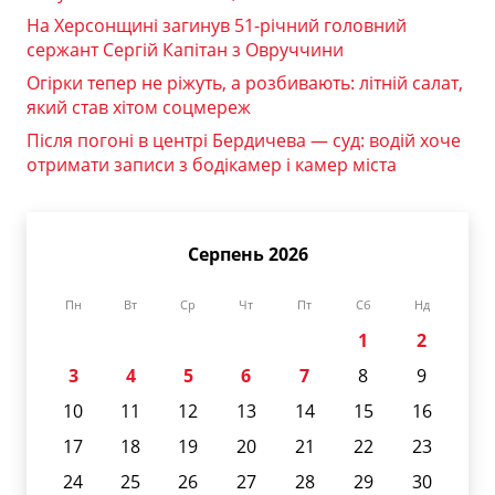
На Херсонщині загинув 51-річний головний
сержант Сергій Капітан з Овруччини
Огірки тепер не ріжуть, а розбивають: літній салат,
який став хітом соцмереж
Після погоні в центрі Бердичева — суд: водій хоче
отримати записи з бодікамер і камер міста
Серпень 2026
Пн
Вт
Ср
Чт
Пт
Сб
Нд
1
2
3
4
5
6
7
8
9
10
11
12
13
14
15
16
17
18
19
20
21
22
23
24
25
26
27
28
29
30