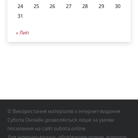
24
25
26
27
28
29
30
31
« Лип
© Використання матеріалів з інтернет-видання
Субота Онлайн дозволяється лише за умови
посилання на сайт subota.online
Для інтернет-видань обов’язкове пряме, відкрите