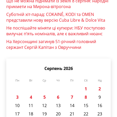
Що не можна піднімати із землі 8 серпня: народні
прикмети на Мирона-вітрогона
Суботній хіт-парад: COKAINÉ, KODI та OMEN
представили нову версію Cuba Libre & Dolce Vita
Не поспішайте міняти ці купюри: НБУ поступово
вилучає п’ять номіналів, але є важливий нюанс
На Херсонщині загинув 51-річний головний
сержант Сергій Капітан з Овруччини
Серпень 2026
Пн
Вт
Ср
Чт
Пт
Сб
Нд
1
2
3
4
5
6
7
8
9
10
11
12
13
14
15
16
17
18
19
20
21
22
23