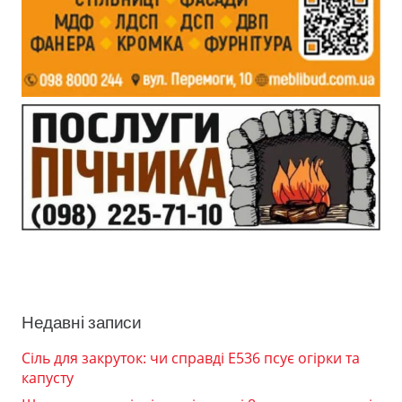
Недавні записи
Сіль для закруток: чи справді Е536 псує огірки та
капусту