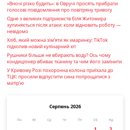
«Вночі різко будить»: в Овручі просять прибрати
голосові повідомлення про повітряну тривогу
Одне з великих підприємств біля Житомира
зупиняється після атаки: коли відновить роботу —
невідомо
Хліб, який можна зім’яти як хмаринку: TikTok
підхопив новий кулінарний хіт
Рушники більше не вбирають воду? Ось чому
кондиціонер вбиває тканину та чим його замінити
У Кривому Розі похоронна колона приїхала до
ТЦК: просили відпустити сина попрощатися з
матір’ю
Серпень 2026
Пн
Вт
Ср
Чт
Пт
Сб
Нд
1
2