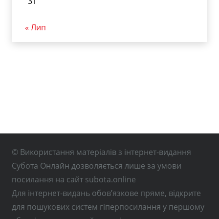
31
« Лип
© Використання матеріалів з інтернет-видання
Субота Онлайн дозволяється лише за умови
посилання на сайт subota.online
Для інтернет-видань обов’язкове пряме, відкрите
для пошукових систем гіперпосилання у першому