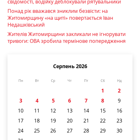
свідомості, водійку деблокували рятувальники
Понад рік вважався зниклим безвісти: на
Житомирщину «на щиті» повертається Іван
Недашківський
Жителів Житомирщини закликали не ігнорувати
тривоги: ОВА зробила термінове попередження
Серпень 2026
Пн
Вт
Ср
Чт
Пт
Сб
Нд
1
2
3
4
5
6
7
8
9
10
11
12
13
14
15
16
17
18
19
20
21
22
23
24
25
26
27
28
29
30