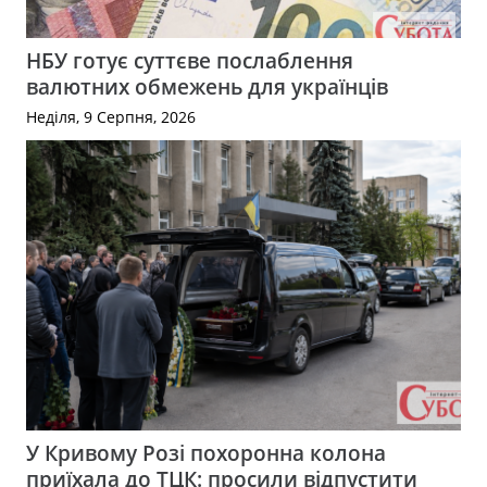
НБУ готує суттєве послаблення
валютних обмежень для українців
Неділя, 9 Серпня, 2026
У Кривому Розі похоронна колона
приїхала до ТЦК: просили відпустити