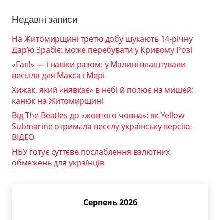
Недавні записи
На Житомирщині третю добу шукають 14-річну
Дар’ю Зрабіє: може перебувати у Кривому Розі
«Гав!» — і навіки разом: у Малині влаштували
весілля для Макса і Мері
Хижак, який «нявкає» в небі й полює на мишей:
канюк на Житомирщині
Від The Beatles до «жовтого човна»: як Yellow
Submarine отримала веселу українську версію.
ВІДЕО
НБУ готує суттєве послаблення валютних
обмежень для українців
Серпень 2026