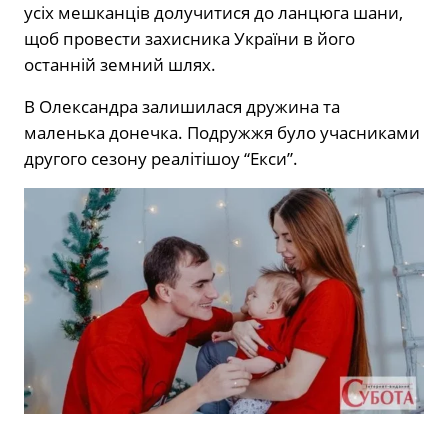
усіх мешканців долучитися до ланцюга шани,
щоб провести захисника України в його
останній земний шлях.
В Олександра залишилася дружина та
маленька донечка. Подружжя було учасниками
другого сезону реалітішоу “Екси”.