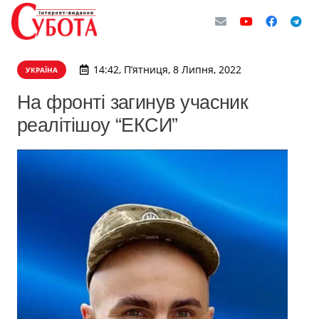
14:42, П’ятниця, 8 Липня, 2022
УКРАЇНА
На фронті загинув учасник
реалітішоу “ЕКСИ”