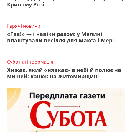
Кривому Розі
Гарячі новини
«Гав!» — і навіки разом: у Малині
влаштували весілля для Макса і Мері
Суботня інформація
Хижак, який «нявкає» в небі й полює на
мишей: канюк на Житомирщині