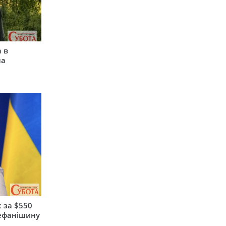
 в
на
 за $550
тефанішину