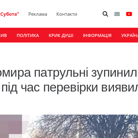
“Субота”
Реклама
Контакти
ЗИВ
ПОЛІТИКА
КРИК ДУШІ
ІНФОРМАЦІЯ
УКРАЇН
мира патрульні зупинил
а під час перевірки вияви