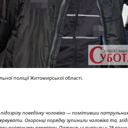
ьної поліції Житомирської області.
 підозрілу поведінку чоловіка — помітивши патрульних
вувати. Охоронці порядку зупинили чоловіка та, згідн
ели поверхневу перевірку. Патрульні виявили у 28-річно