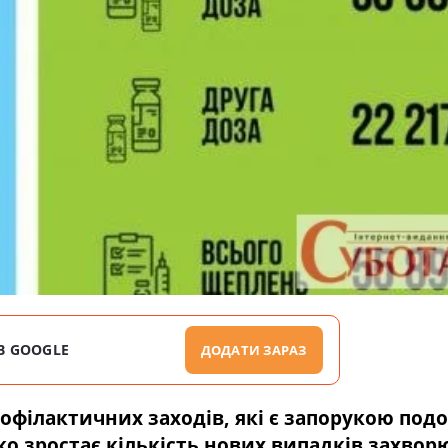
В GOOGLE
ДОДАТИ ЗАРАЗ
філактичних заходів, які є запорукою под
ко зростає кількість нових випадків захво