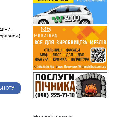
дини,
кордоном).
ЬНОТУ
Недавні записи