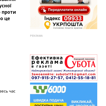
усної
о проти
о це
РЕКЛАМА
весь час