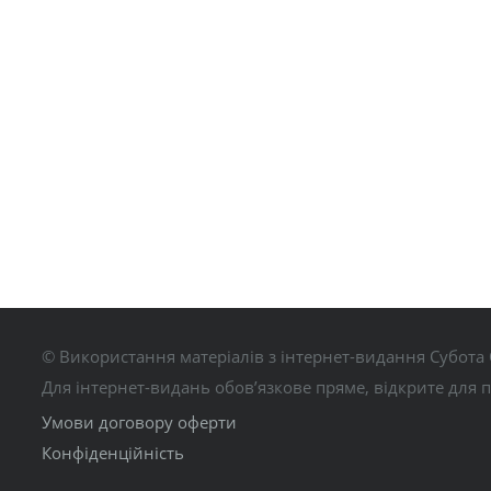
© Використання матеріалів з інтернет-видання Субота 
Для інтернет-видань обов’язкове пряме, відкрите для 
Умови договору оферти
Конфіденційність