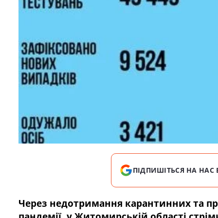
ПІДПИШІТЬСЯ НА НАС 
Через недотримання карантинних та про
пандемії, у Житомирській області стрім