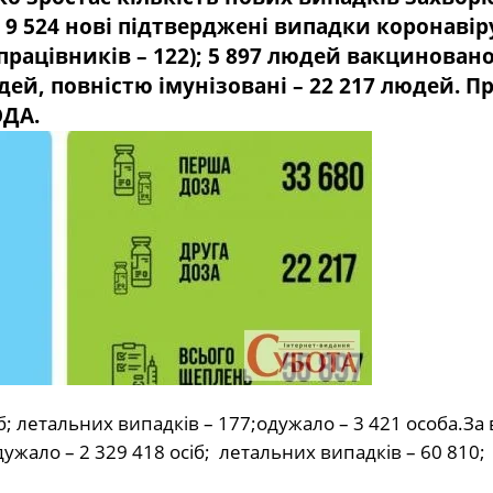
 9 524 нові підтверджені випадки коронавір
дпрацівників – 122); 5 897 людей вакцинован
ей, повністю імунізовані – 22 217 людей. Пр
ОДА.
іб; летальних випадків – 177;одужало – 3 421 особа.За 
одужало – 2 329 418 осіб; летальних випадків – 60 810;