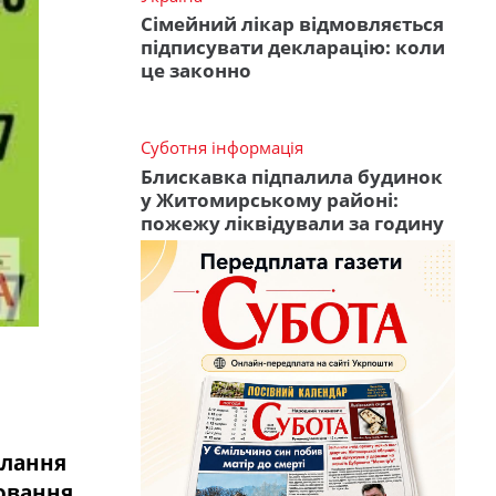
Сімейний лікар відмовляється
підписувати декларацію: коли
це законно
Суботня інформація
Блискавка підпалила будинок
у Житомирському районі:
пожежу ліквідували за годину
олання
рювання