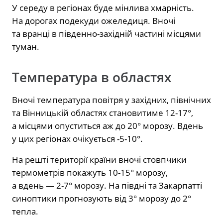
У середу в регіонах буде мінлива хмарність.
На дорогах подекуди ожеледиця. Вночі
та вранці в південно-західній частині місцями
туман.
Температура в областях
Вночі температура повітря у західних, північних
та Вінницькій областях становитиме 12-17°,
а місцями опуститься аж до 20° морозу. Вдень
у цих регіонах очікується -5-10°.
На решті території країни вночі стовпчики
термометрів покажуть 10-15° морозу,
а вдень — 2-7° морозу. На півдні та Закарпатті
синоптики прогнозують від 3° морозу до 2°
тепла.