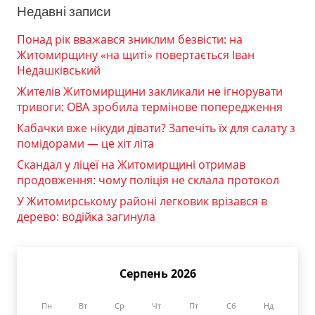
Недавні записи
Понад рік вважався зниклим безвісти: на
Житомирщину «на щиті» повертається Іван
Недашківський
Жителів Житомирщини закликали не ігнорувати
тривоги: ОВА зробила термінове попередження
Кабачки вже нікуди дівати? Запечіть їх для салату з
помідорами — це хіт літа
Скандал у ліцеї на Житомирщині отримав
продовження: чому поліція не склала протокол
У Житомирському районі легковик врізався в
дерево: водійка загинула
Серпень 2026
Пн
Вт
Ср
Чт
Пт
Сб
Нд