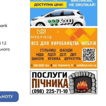
bank
і 12
ьного
.
ЬНОТУ