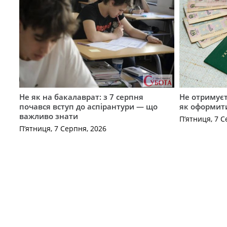
Не як на бакалаврат: з 7 серпня
Не отримуєт
почався вступ до аспірантури — що
як оформит
важливо знати
П’ятниця, 7 С
П’ятниця, 7 Серпня, 2026