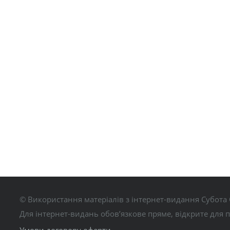
© Використання матеріалів з інтернет-видання Субота 
Для інтернет-видань обов’язкове пряме, відкрите для 
Умови договору оферти