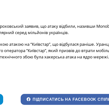
роховський заявив, що атаку відбили, називши Mono
лярний серед мільйонів українців.
ькою атакою на “Київстар”, що відбулася раніше. Уранц
го оператора “Київстар”, який призвів до втрати мобіл
 технічного збою була хакерська атака на ядро мережі
ПІДПИСАТИСЬ НА FACEBOOK СПІЛ