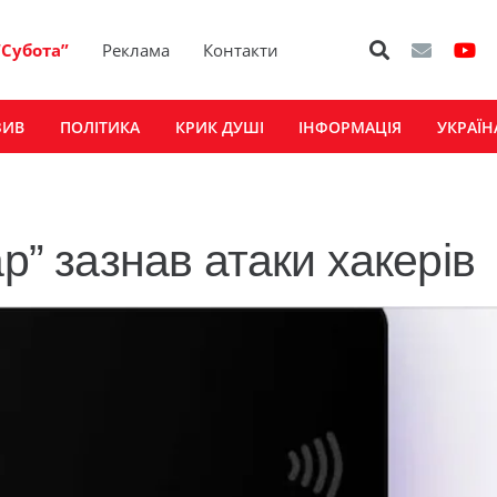
“Субота”
Реклама
Контакти
ЗИВ
ПОЛІТИКА
КРИК ДУШІ
ІНФОРМАЦІЯ
УКРАЇН
р” зазнав атаки хакерів