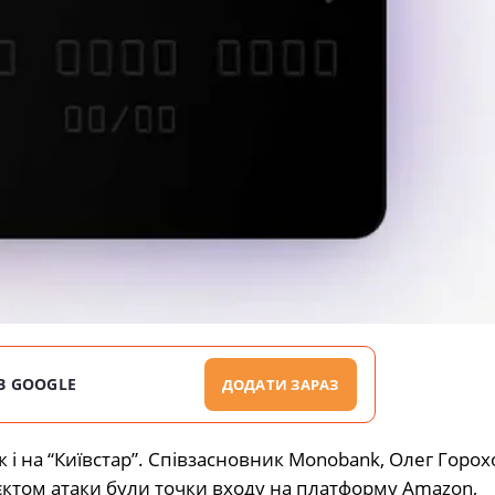
В GOOGLE
ДОДАТИ ЗАРАЗ
к і на “Київстар”. Співзасновник Monobank, Олег Горо
єктом атаки були точки входу на платформу Amazon,