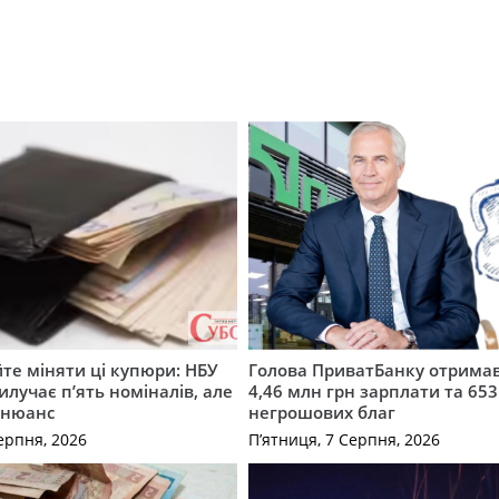
те міняти ці купюри: НБУ
Голова ПриватБанку отримав
илучає п’ять номіналів, але
4,46 млн грн зарплати та 653
 нюанс
негрошових благ
ерпня, 2026
П’ятниця, 7 Серпня, 2026