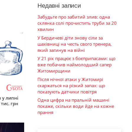
Недавні записи
Забудьте про забитий злив: одна
склянка солі прочистить труби за 20
хвилин
У Бердичеві діти знову сіли за
шахівниці на честь свого тренера,
який загинув на війні
У 21 рік працює з боєприпасами: що
вже побачив наймолодший сапер
Житомирщини
Після нічної атаки у Житомирі
скаржаться на різкий запах: що
показують датчики повітря
 у липні
Одна цифра на пральній машині
 тис. грн
покаже, скільки води йде на кожне
прання