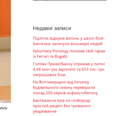
Недавні записи
Підліток відкрив вогонь у школі біля
Бангкока: загинули восьмеро людей
Кріштіану Роналду показав свій гараж
із Ferrari та Bugatti
Голова ПриватБанку отримав у липні
4,46 млн грн зарплати та 653 тис. грн
негрошових благ
На Житомирщині від початку
будівельного сезону перевірили
понад 200 кернів асфальтобетону
Баклажанна ікра на сковороді:
простий рецепт без тривалого
мии
уварювання