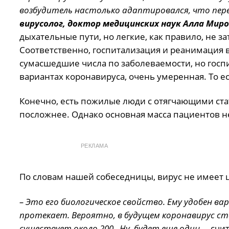
возбудитель настолько адаптировался, что пер
вирусолог, доктор медицинских наук Алла Миро
дыхательные пути, но легкие, как правило, не з
Соответственно, госпитализация и реанимация в
сумасшедшие числа по заболеваемости, но госпи
вариантах коронавируса, очень умеренная. То ес
Конечно, есть пожилые люди с отягчающими стат
посложнее. Однако основная масса пациентов н
РЕКЛАМА
По словам нашей собеседницы, вирус не имеет 
– Это его биологическое свойство. Ему удобен ва
протекает. Вероятно, в будущем коронавирус с
существует около 200. Ну, будет еще один,
– счи