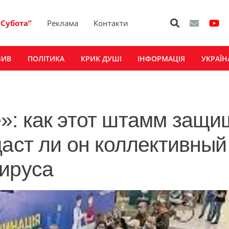
“Субота”
Реклама
Контакти
ЗИВ
ПОЛІТИКА
КРИК ДУШІ
ІНФОРМАЦІЯ
УКРАЇН
»: как этот штамм защи
даст ли он коллективный
вируса