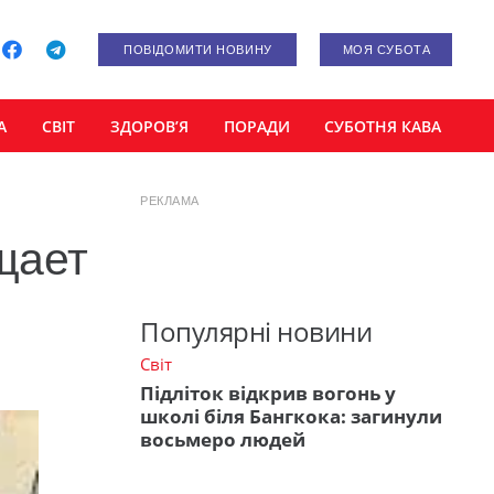
ПОВІДОМИТИ НОВИНУ
МОЯ СУБОТА
А
СВІТ
ЗДОРОВ’Я
ПОРАДИ
СУБОТНЯ КАВА
РЕКЛАМА
щает
Популярні новини
Світ
Підліток відкрив вогонь у
школі біля Бангкока: загинули
восьмеро людей