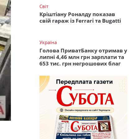
Світ
Кріштіану Роналду показав
свій гараж із Ferrari та Bugatti
Україна
Голова ПриватБанку отримав у
липні 4,46 млн грн зарплати та
653 тис. грн негрошових благ