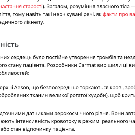
настання старості
). Загалом, розуміння власного тіла —
тя, тому навіть такі неочікувані речі, як
факти про ва
едичного лікнепу.
ність
х сердець було постійне утворення тромбів та незд
го стану пацієнта. Розробники Carmat вирішили ці в
обливостей:
ерхні Aeson, що безпосередньо торкаються крові, зро
 оброблених тканин великої рогатої худоби), щоб кри
;
дточними датчиками аерокосмічного рівня. Вони ав
юють інтенсивність кровотоку в режимі реального ча
або стан відпочинку пацієнта.