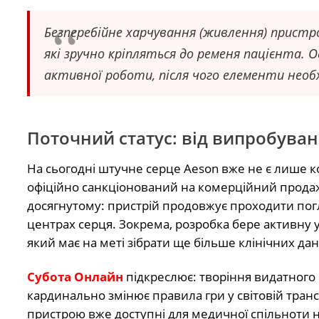
Безперебійне харчування (живлення) пристр
які зручно кріпляться до ременя пацієнта. 
активної роботи, після чого елементи необ
Поточний статус: від випробуван
На сьогодні штучне серце Aeson вже не є лише
офіційно санкціонований на комерційний продаж
досягнутому: пристрій продовжує проходити погл
центрах серця. Зокрема, розробка бере активну 
який має на меті зібрати ще більше клінічних д
Субота Онлайн
підкреслює: творіння видатного 
кардинально змінює правила гри у світовій трансп
пристрою вже доступні для медичної спільноти н