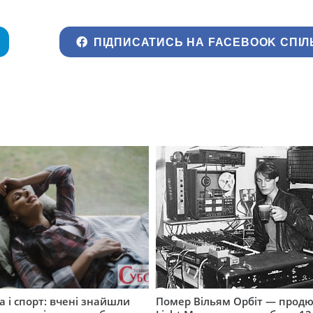
ПІДПИСАТИСЬ НА FACEBOOK СПІЛ
а і спорт: вчені знайшли
Помер Вільям Орбіт — продю