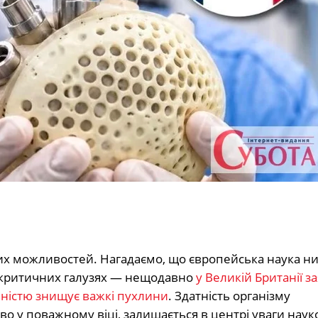
х можливостей. Нагадаємо, що європейська наука ни
 критичних галузях — нещодавно
у Великій Британії з
вністю знищує важкі пухлини
. Здатність організму
о у поважному віці, залишається в центрі уваги науко