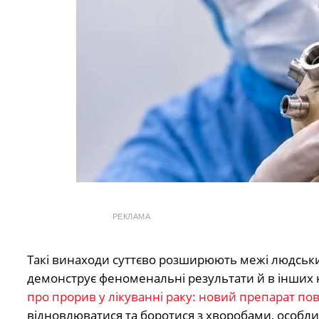
РЕКЛАМА
Такі винаходи суттєво розширюють межі людськи
демонструє феноменальні результати й в інших
про прорив у лікуванні раку: новий препарат по
відновлюватися та боротися з хворобами, особлив