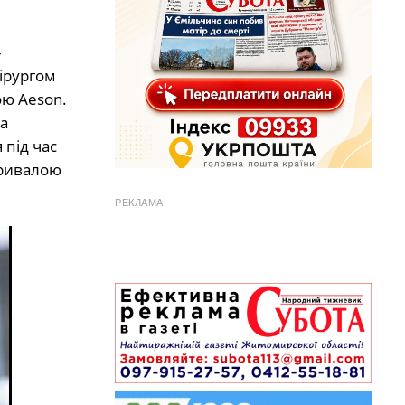
-
ірургом
ою Aeson.
а
 під час
тривалою
РЕКЛАМА