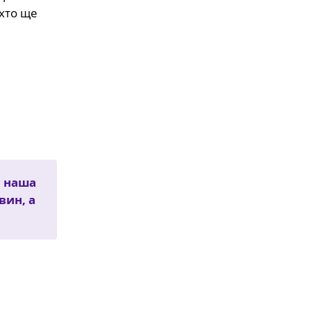
 хто ще
я наша
вин, а