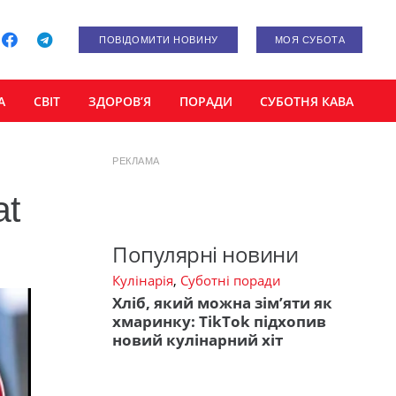
ПОВІДОМИТИ НОВИНУ
МОЯ СУБОТА
А
СВІТ
ЗДОРОВ’Я
ПОРАДИ
СУБОТНЯ КАВА
РЕКЛАМА
at
Популярні новини
Кулінарія
,
Суботні поради
Хліб, який можна зім’яти як
хмаринку: TikTok підхопив
новий кулінарний хіт