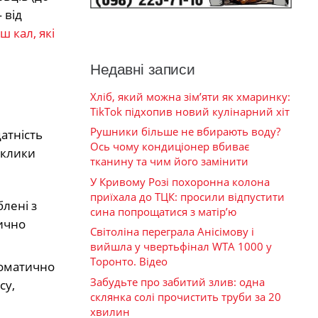
 від
ш кал, які
Недавні записи
Хліб, який можна зім’яти як хмаринку:
TikTok підхопив новий кулінарний хіт
Рушники більше не вбирають воду?
атність
Ось чому кондиціонер вбиває
иклики
тканину та чим його замінити
У Кривому Розі похоронна колона
приїхала до ТЦК: просили відпустити
блені з
сина попрощатися з матір’ю
тично
Світоліна переграла Анісімову і
вийшла у чвертьфінал WTA 1000 у
Торонто. Відео
томатично
Забудьте про забитий злив: одна
су,
склянка солі прочистить труби за 20
хвилин