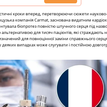
стичні кроки вперед, перетворюючи сюжети науково
нцузька компанія Carmat, заснована видатним кардіох
ентувала біопротез повністю штучного серця під назв
альтернативою для тисяч пацієнтів, які страждають н
изначений для повноцінної заміни справжнього серця
у деяких випадках може слугувати і постійною довго