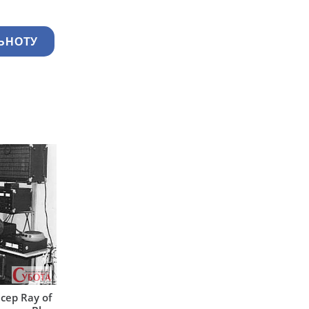
ЬНОТУ
сер Ray of