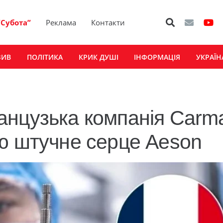
“Субота”
Реклама
Контакти
ЗИВ
ПОЛІТИКА
КРИК ДУШІ
ІНФОРМАЦІЯ
УКРАЇН
нцузька компанія Carm
ю штучне серце Aeson