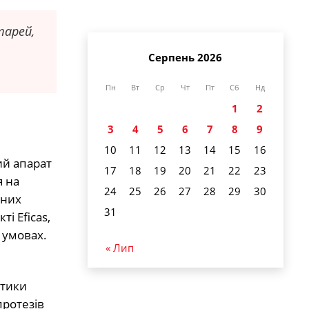
тарей,
Серпень 2026
Пн
Вт
Ср
Чт
Пт
Сб
Нд
1
2
3
4
5
6
7
8
9
10
11
12
13
14
15
16
ий апарат
17
18
19
20
21
22
23
я на
24
25
26
27
28
29
30
аних
31
і Eficas,
 умовах.
« Лип
стики
протезів