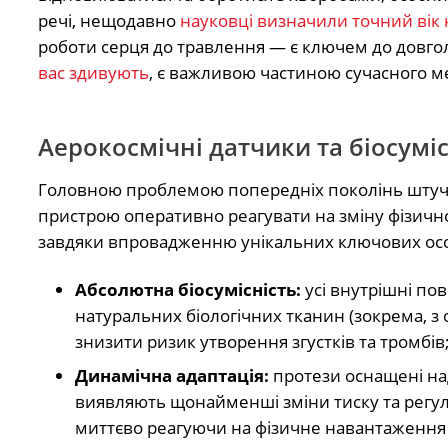
речі, нещодавно
науковці визначили точний вік 
роботи серця до травлення — є ключем до довголіт
вас здивують
, є важливою частиною сучасного м
Аерокосмічні датчики та біосуміс
Головною проблемою попередніх поколінь штучни
пристрою оперативно реагувати на зміну фізично
завдяки впровадженню унікальних ключових ос
Абсолютна біосумісність:
усі внутрішні пов
натуральних біологічних тканин (зокрема, з
знизити ризик утворення згустків та тромбів
Динамічна адаптація:
протези оснащені на
виявляють щонайменші зміни тиску та регул
миттєво реагуючи на фізичне навантаження 