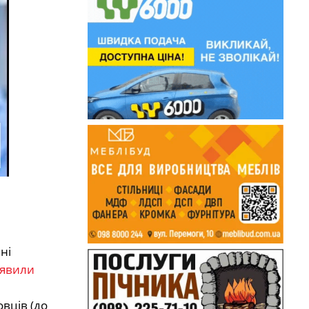
ні
аявили
вців (до