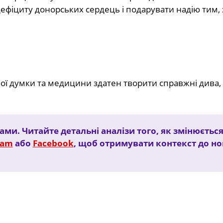
дефіциту донорських сердець і подарувати надію тим,
ної думки та медицини здатен творити справжні дива,
дами. Читайте детальні аналізи того, як змінюєтьс
ram
або
Facebook
, щоб отримувати контекст до но