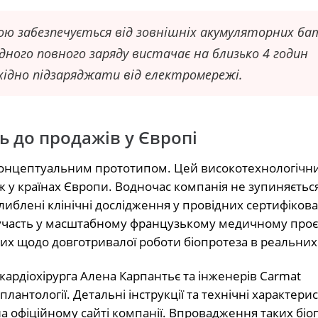
ою забезпечується від зовнішніх акумуляторних ба
Одного повного заряду вистачає на близько 4 годин
хідно підзаряджати від електромережі.
ь до продажів у Європі
 концептуальним прототипом. Цей високотехнологічн
 у країнах Європи. Водночас компанія не зупиняєтьс
иблені клінічні дослідження у провідних сертифіков
участь у масштабному французькому медичному проєкт
аних щодо довготривалої роботи біопротеза в реальних
кардіохірурга Алена Карпантьє та інженерів Carmat
лантології. Детальні інструкції та технічні характери
а офіційному сайті компанії. Впровадження таких біо