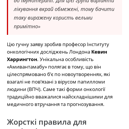
до імунотерапії. Для цієї групи варіанти
лікування вкрай обмежені, тому бачити
таку виражену користь вельми
примітно»
Цю гучну заяву зробив професор Інституту
онкологічних досліджень Лондона
Кевин
Харрингтон
. Унікальна особливість
«Амивантамабу» полягає в тому, що він
цілеспрямовано б’є по новоутвореннях, які
взагалі не пов’язані з вірусом папилломи
людини (ВПЧ). Саме такі форми онкології
традиційно вважалися найскладнішими для
медичного втручання та прогнозування.
Жорсткі правила для