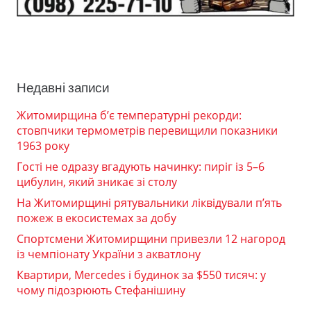
Недавні записи
Житомирщина б’є температурні рекорди:
стовпчики термометрів перевищили показники
1963 року
Гості не одразу вгадують начинку: пиріг із 5–6
цибулин, який зникає зі столу
На Житомирщині рятувальники ліквідували п’ять
пожеж в екосистемах за добу
Спортсмени Житомирщини привезли 12 нагород
із чемпіонату України з акватлону
Квартири, Mercedes і будинок за $550 тисяч: у
чому підозрюють Стефанішину