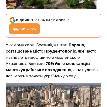
ПІДПИШІТЬСЯ НА НАС В GOOGLE
ДОДАТИ ЗАРАЗ
У самому серці Бразилії, у штаті
Парана
,
розташоване місто
Прудентополіс
, яке часто
називають неофіційною «маленькою
Україною». Близько
70% його мешканців
мають українське походження
, а на вулицях і
досі можна почути українську мову.