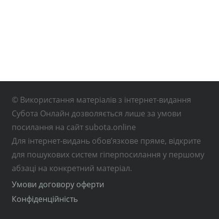
© Використання матеріалів з інтернет-видання
Субота Онлайн дозволяється лише за умови
посилання на сайт subota.online
Для інтернет-видань обов’язкове пряме, відкрите
для пошукових систем гіперпосилання у першому
абзаці на конкретний матеріал.
Умови договору оферти
Конфіденційність