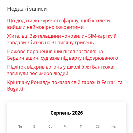
Недавні записи
Що додати до курячого фаршу, щоб котлети
вийшли неймовірно соковитими
Жительці Звягельщини «оновили» SIM-картку й
завдали збитків на 31 тисячу гривень
Ножове поранення шиї після застілля: на
Бердичівщині суд взяв під варту підозрюваного
Підліток відкрив вогонь у школі біля Бангкока:
загинули восьмеро людей
Кріштіану Роналду показав свій гараж із Ferrari та
Bugatti
Серпень 2026
Пн
Вт
Ср
Чт
Пт
Сб
Нд