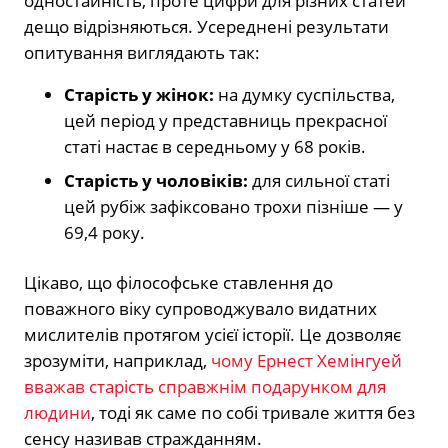
одностайність, проте цифри для різних статей
дещо відрізняються. Усереднені результати
опитування виглядають так:
Старість у жінок:
на думку суспільства,
цей період у представниць прекрасної
статі настає в середньому у 68 років.
Старість у чоловіків:
для сильної статі
цей рубіж зафіксовано трохи пізніше — у
69,4 року.
Цікаво, що філософське ставлення до
поважного віку супроводжувало видатних
мислителів протягом усієї історії. Це дозволяє
зрозуміти, наприклад,
чому Ернест Хемінгуей
вважав старість справжнім подарунком для
людини
, тоді як саме по собі тривале життя без
сенсу називав стражданням.