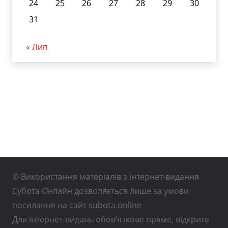
24
25
26
27
28
29
30
31
« Лип
© Використання матеріалів з інтернет-видання
Субота Онлайн дозволяється лише за умови
посилання на сайт subota.online
Для інтернет-видань обов’язкове пряме, відкрите