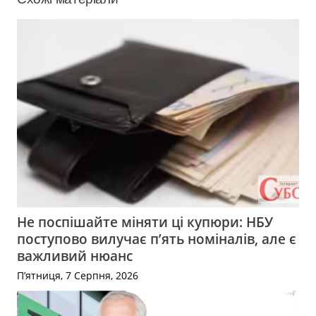
Не поспішайте міняти ці купюри: НБУ
поступово вилучає п’ять номіналів, але є
важливий нюанс
П’ятниця, 7 Серпня, 2026