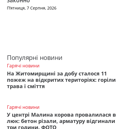
законно
П’ятниця, 7 Серпня, 2026
Популярні новини
Гарячі новини
На Житомирщині за добу сталося 11
пожеж на відкритих територіях: горіли
трава і сміття
Гарячі новини
У центрі Малина корова провалилася в
люк: бетон різали, арматуру відгинали
три години. ФОТО