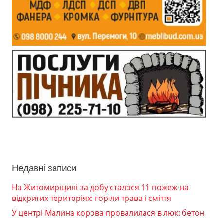
Недавні записи
На Житомирщині за добу сталося 11 пожеж на
відкритих територіях: горіли трава і сміття
У центрі Малина корова провалилася в люк: бетон