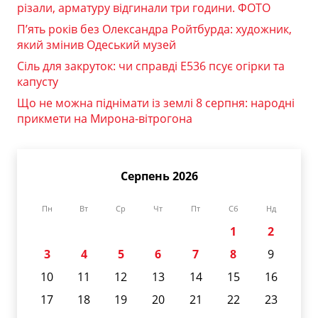
різали, арматуру відгинали три години. ФОТО
П’ять років без Олександра Ройтбурда: художник,
який змінив Одеський музей
Сіль для закруток: чи справді Е536 псує огірки та
капусту
Що не можна піднімати із землі 8 серпня: народні
прикмети на Мирона-вітрогона
Серпень 2026
Пн
Вт
Ср
Чт
Пт
Сб
Нд
1
2
3
4
5
6
7
8
9
10
11
12
13
14
15
16
17
18
19
20
21
22
23