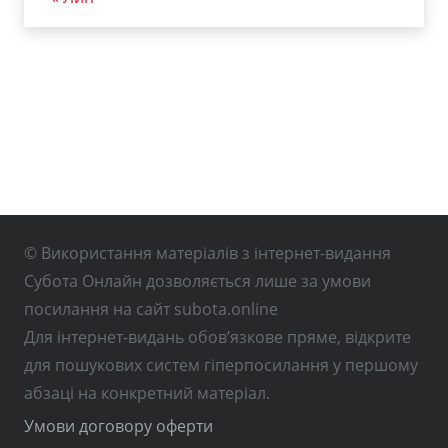
© Використання матеріалів з інтернет-видання
Субота Онлайн дозволяється лише за умови
посилання на сайт subota.online
Для інтернет-видань обов’язкове пряме, відкрите
для пошукових систем гіперпосилання у першому
абзаці на конкретний матеріал.
Умови договору оферти