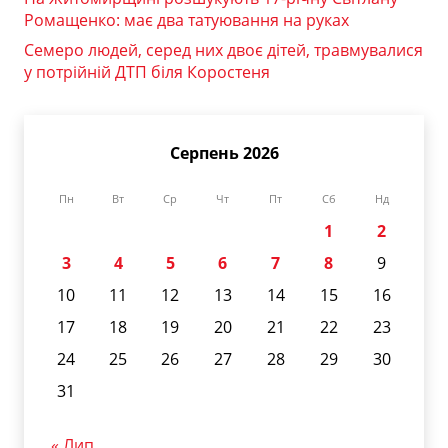
Ромащенко: має два татуювання на руках
Семеро людей, серед них двоє дітей, травмувалися
у потрійній ДТП біля Коростеня
Серпень 2026
Пн
Вт
Ср
Чт
Пт
Сб
Нд
1
2
3
4
5
6
7
8
9
10
11
12
13
14
15
16
17
18
19
20
21
22
23
24
25
26
27
28
29
30
31
« Лип