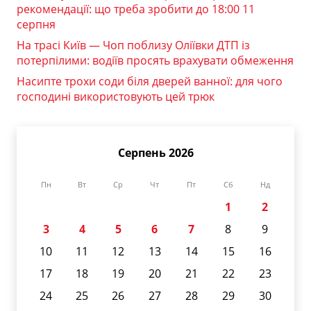
рекомендації: що треба зробити до 18:00 11
серпня
На трасі Київ — Чоп поблизу Оліївки ДТП із
потерпілими: водіїв просять врахувати обмеження
Насипте трохи соди біля дверей ванної: для чого
господині використовують цей трюк
Серпень 2026
Пн
Вт
Ср
Чт
Пт
Сб
Нд
1
2
3
4
5
6
7
8
9
10
11
12
13
14
15
16
17
18
19
20
21
22
23
24
25
26
27
28
29
30