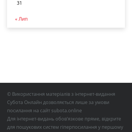
31
« Лип
© Використання матеріалів з інтернет-видання
Субота Онлайн дозволяється лише за умови
посилання на сайт subota.online
Для інтернет-видань обов’язкове пряме, відкрите
для пошукових систем гіперпосилання у першому