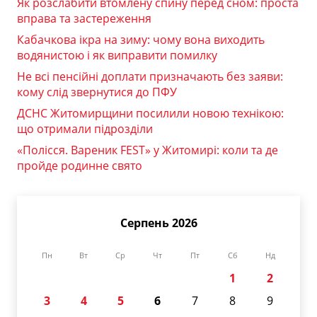
Як розслабити втомлену спину перед сном: проста
вправа та застереження
Кабачкова ікра на зиму: чому вона виходить
водянистою і як виправити помилку
Не всі пенсійні доплати призначають без заяви:
кому слід звернутися до ПФУ
ДСНС Житомирщини посилили новою технікою:
що отримали підрозділи
«Полісся. Вареник FEST» у Житомирі: коли та де
пройде родинне свято
Серпень 2026
Пн
Вт
Ср
Чт
Пт
Сб
Нд
1
2
3
4
5
6
7
8
9