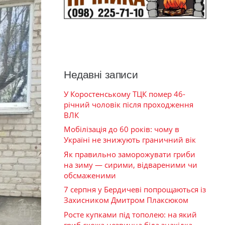
Недавні записи
У Коростенському ТЦК помер 46-
річний чоловік після проходження
ВЛК
Мобілізація до 60 років: чому в
Україні не знижують граничний вік
Як правильно заморожувати гриби
на зиму — сирими, відвареними чи
обсмаженими
7 серпня у Бердичеві попрощаються із
Захисником Дмитром Плаксюком
Росте купками під тополею: на який
гриб схожа незвична біла знахідка