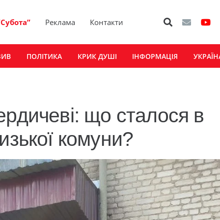
“Субота”
Реклама
Контакти
ЗИВ
ПОЛІТИКА
КРИК ДУШІ
ІНФОРМАЦІЯ
УКРАЇН
ердичеві: що сталося в
изької комуни?