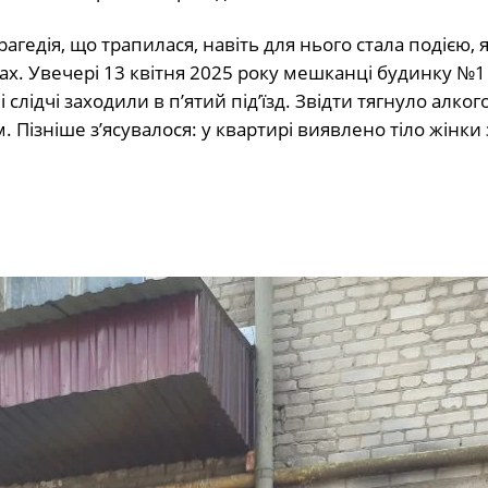
рагедія, що трапилася, навіть для нього стала подією, я
ах. Увечері 13 квітня 2025 року мешканці будинку №1
 слідчі заходили в п’ятий під’їзд. Звідти тягнуло алког
Пізніше з’ясувалося: у квартирі виявлено тіло жінки