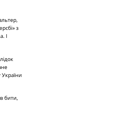
альтер,
рсбі» з
. І
лідок
ане
у України
в бити,