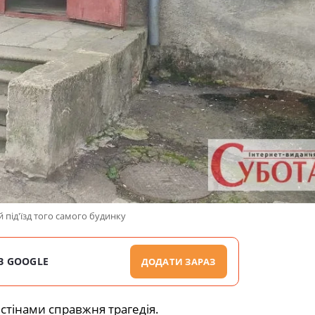
 під'їзд того самого будинку
В GOOGLE
ДОДАТИ ЗАРАЗ
ї стінами справжня трагедія.