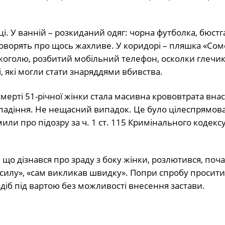
чці. У ванній – розкиданий одяг: чорна футболка, бюстг
говорять про щось жахливе. У коридорі – пляшка «Соме
оголю, розбитий мобільний телефон, осколки глечика
і, які могли стати знаряддями вбивства.
рті 51-річної жінки стала масивна крововтрата внас
адіння. Не нещасний випадок. Це було цілеспрямов
или про підозру за ч. 1 ст. 115 Кримінального кодекс
 що дізнався про зраду з боку жінки, розлютився, поча
в силу», «сам викликав швидку». Попри спробу просити
іб під вартою без можливості внесення застави.