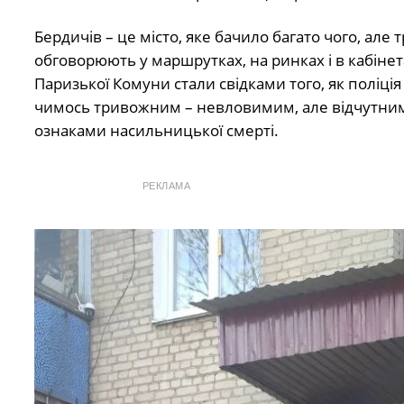
Бердичів – це місто, яке бачило багато чого, але т
обговорюють у маршрутках, на ринках і в кабінет
Паризької Комуни стали свідками того, як поліція і
чимось тривожним – невловимим, але відчутним. 
ознаками насильницької смерті.
РЕКЛАМА