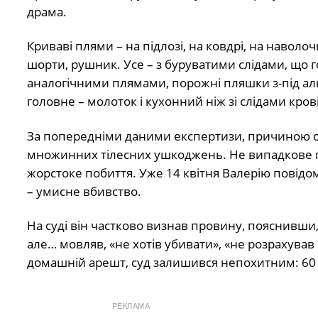
драма.
Криваві плями – на підлозі, на ковдрі, на наволо
шорти, рушник. Усе – з буруватими слідами, що 
аналогічними плямами, порожні пляшки з-під алк
головне – молоток і кухонний ніж зі слідами кров
За попередніми даними експертизи, причиною сме
множинних тілесних ушкоджень. Не випадкове п
жорстоке побиття. Уже 14 квітня Валерію повідом
– умисне вбивство.
На суді він частково визнав провину, пояснивши,
але… мовляв, «не хотів убивати», «не розрахува
домашній арешт, суд залишився непохитним: 60 д
РЕКЛАМА