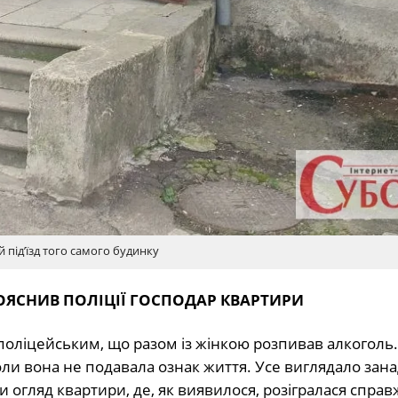
 під’їзд того самого будинку
 ПОЯСНИВ ПОЛІЦІЇ ГОСПОДАР КВАРТИРИ
поліцейським, що разом із жінкою розпивав алкоголь. 
коли вона не подавала ознак життя. Усе виглядало зан
и огляд квартири, де, як виявилося, розігралася спра