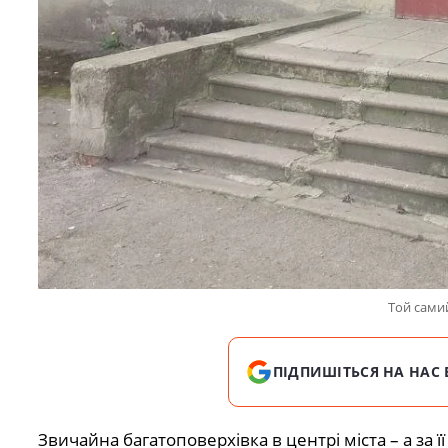
Той самий
ПІДПИШІТЬСЯ НА НАС 
Звичайна багатоповерхівка в центрі міста – а за ї