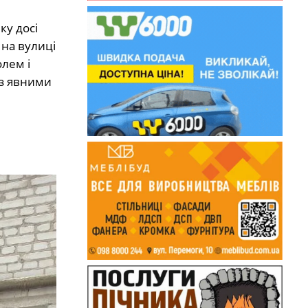
ку досі
 на вулиці
олем і
 з явними