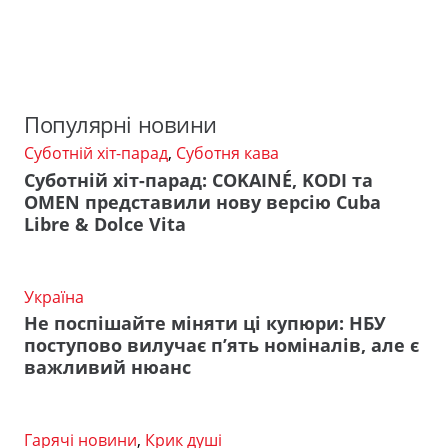
Популярні новини
Суботній хіт-парад
,
Суботня кава
Суботній хіт-парад: COKAINÉ, KODI та
OMEN представили нову версію Cuba
Libre & Dolce Vita
Україна
Не поспішайте міняти ці купюри: НБУ
поступово вилучає п’ять номіналів, але є
важливий нюанс
Гарячі новини
,
Крик душі