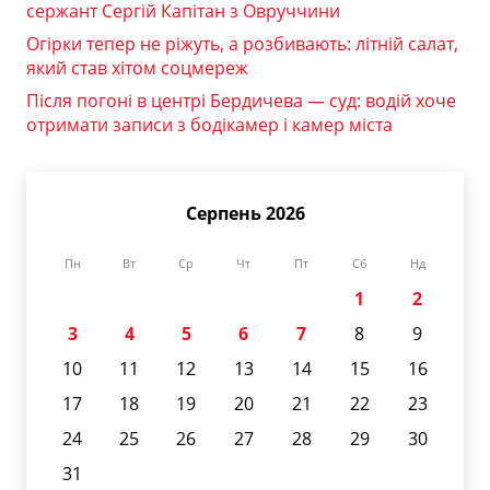
сержант Сергій Капітан з Овруччини
Огірки тепер не ріжуть, а розбивають: літній салат,
який став хітом соцмереж
Після погоні в центрі Бердичева — суд: водій хоче
отримати записи з бодікамер і камер міста
Серпень 2026
Пн
Вт
Ср
Чт
Пт
Сб
Нд
1
2
3
4
5
6
7
8
9
10
11
12
13
14
15
16
17
18
19
20
21
22
23
24
25
26
27
28
29
30
31