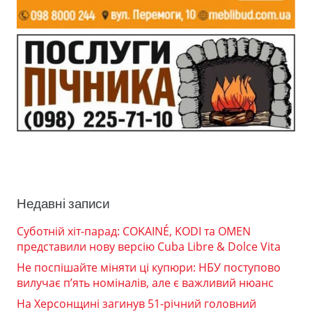
Недавні записи
Суботній хіт-парад: COKAINÉ, KODI та OMEN
представили нову версію Cuba Libre & Dolce Vita
Не поспішайте міняти ці купюри: НБУ поступово
вилучає п’ять номіналів, але є важливий нюанс
На Херсонщині загинув 51-річний головний