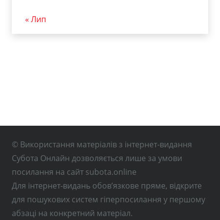
« Лип
© Використання матеріалів з інтернет-видання
Субота Онлайн дозволяється лише за умови
посилання на сайт subota.online
Для інтернет-видань обов’язкове пряме, відкрите
для пошукових систем гіперпосилання у першому
абзаці на конкретний матеріал.