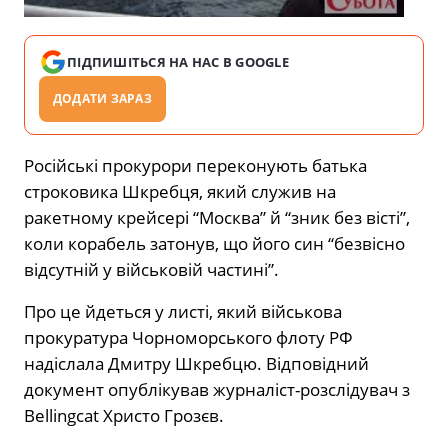
ПІДПИШІТЬСЯ НА НАС В GOOGLE
ДОДАТИ ЗАРАЗ
Російські прокурори переконують батька
строковика Шкребця, який служив на
ракетному крейсері “Москва” й “зник без вісті”,
коли корабель затонув, що його син “безвісно
відсутній у військовій частині”.
Про це йдеться у листі, який військова
прокуратура Чорноморського флоту РФ
надіслала Дмитру Шкребцю. Відповідний
документ опублікував журналіст-розслідувач з
Bellingcat Христо Грозєв.