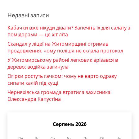
Недавні записи
Кабачки вже нікуди дівати? Запечіть їх для салату з
помідорами — це хіт літа
Скандал у ліцеї на Житомирщині отримав
продовження: чому поліція не склала протокол
У Житомирському районі легковик врізався в
дерево: водійка загинула
Огірки ростуть гачком: чому не варто одразу
сипати калій під кущі
Черняхівська громада втратила захисника
Олександра Капустіна
Серпень 2026
Пн
Вт
Ср
Чт
Пт
Сб
Нд