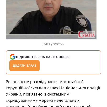
Ілля Гулеватий
ПІДПИШІТЬСЯ НА НАС В GOOGLE
ДОДАТИ ЗАРАЗ
Резонансне розслідування масштабної
корупційної схеми в лавах Національної поліції
України, пов’язаної з системним
«кришуванням» мережі нелегальних
порностудій, зробило новий несподіваний