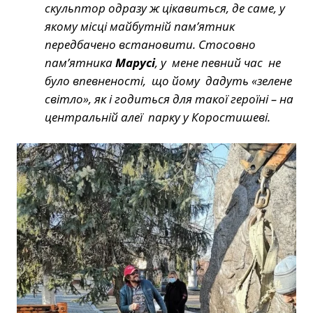
скульптор одразу ж цікавиться, де саме, у
якому місці майбутній пам’ятник
передбачено встановити. Стосовно
пам’ятника
Марусі
, у мене певний час не
було впевненості, що йому дадуть «зелене
світло», як і годиться для такої героїні – на
центральній алеї парку у Коростишеві.