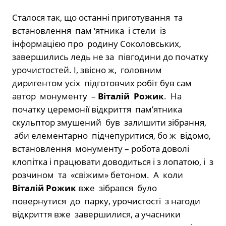
Сталося так, що останні приготування та
встановлення пам ‘ятника і стели із
інформацією про родину Соколовських,
завершились ледь не за півгодини до початку
урочистостей. І, звісно ж, головним
диригентом усіх підготовчих робіт був сам
автор монументу –
Віталій Рожик
. На
початку церемонії відкриття пам’ятника
скульптор змушений був залишити зібрання,
аби елементарно підчепуритися, бо ж відомо,
встановлення монументу – робота доволі
клопітка і працювати доводиться і з лопатою, і з
розчином та «свіжим» бетоном. А коли
Віталій Рожик
вже зібрався було
повернутися до парку, урочистості з нагоди
відкриття вже завершилися, а учасники