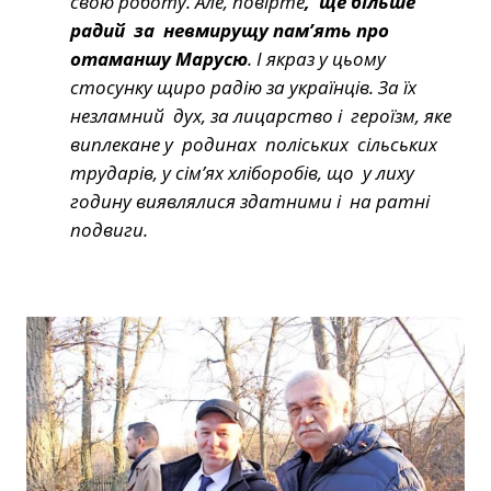
свою роботу. Але, повірте
, ще більше
радий за
невмирущу пам’ять про
отаманшу Марусю
. І якраз у цьому
стосунку щиро радію за українців. За їх
незламний дух, за лицарство і героїзм, яке
виплекане у родинах поліських сільських
трударів, у сім’ях хліборобів, що у лиху
годину виявлялися здатними і на ратні
подвиги.