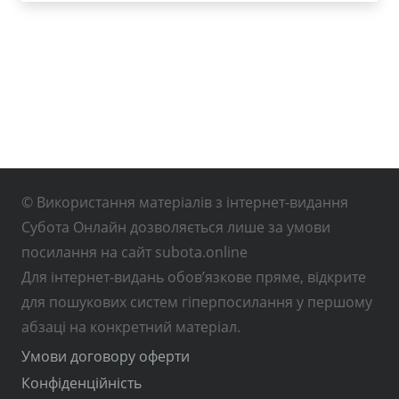
© Використання матеріалів з інтернет-видання
Субота Онлайн дозволяється лише за умови
посилання на сайт subota.online
Для інтернет-видань обов’язкове пряме, відкрите
для пошукових систем гіперпосилання у першому
абзаці на конкретний матеріал.
Умови договору оферти
Конфіденційність