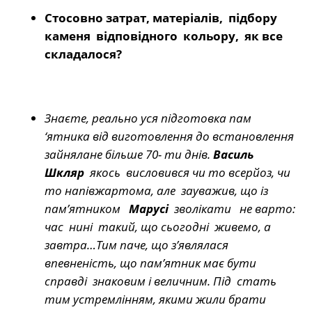
Стосовно затрат, матеріалів, підбору
каменя відповідного кольору, як все
складалося?
Знаєте, реально уся підготовка пам
‘ятника від виготовлення до встановлення
зайнялане більше 70- ти днів.
Василь
Шкляр
якось висловився чи то всерйоз, чи
то напівжартома, але зауважив, що із
пам’ятником
Марусі
зволікати не варто:
час нині такий, що сьогодні живемо, а
завтра…Тим паче, що з’являлася
впевненість, що пам’ятник має бути
справді знаковим і величним. Під стать
тим устремлінням, якими жили брати