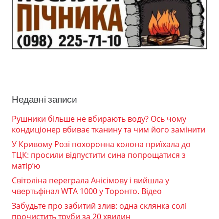
Недавні записи
Рушники більше не вбирають воду? Ось чому
кондиціонер вбиває тканину та чим його замінити
У Кривому Розі похоронна колона приїхала до
ТЦК: просили відпустити сина попрощатися з
матір’ю
Світоліна переграла Анісімову і вийшла у
чвертьфінал WTA 1000 у Торонто. Відео
Забудьте про забитий злив: одна склянка солі
прочистить труби за 20 хвилин