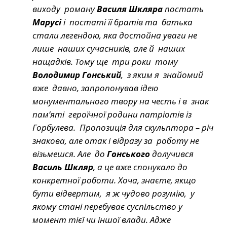
виходу роману
Василя Шкляра
постать
Марусі
і постаті її братів та батька
стали легендою, яка достойна уваги не
лише наших сучасників, але й наших
нащадків. Тому ще три роки тому
Володимир Гонський
, з яким я знайомий
вже давно, запропонував ідею
монументального твору на честь і в знак
пам’яті героїчної родини патріотів із
Горбулева. Пропозиція для скульптора – річ
знакова, але отак і відразу за роботу не
візьмешся. Але до
Гонського
долучився
Василь Шкляр
, а це вже спонукало до
конкретної роботи. Хоча, знаєте, якщо
бути відвертим, я ж чудово розумію, у
якому стані перебуває суспільство у
момент тієї чи іншої влади. Адже