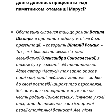
довго довелось працювати над
памятником отаманші Марусі?
Обставини склалися так,що роман
Василя
Шкляра
я прочитав одразу ж після його
презентації, – говорить
Віталій Рожик
. –
Так , як і більшість земляків нині
легендарної
Олександри Соколовської
, я
також був у захваті від прочитаного.
Адже автор «Марусі» так гарно описав
наші краї, наші пейзажі і головне – задіяв
до своєї розповіді широке тло персонажів.
Звісно ж, ідея створити монумент на
честь родини Соколовських , існувала у колі
тих, хто достеменно знав історичні
реалії столітньої давності. Але після