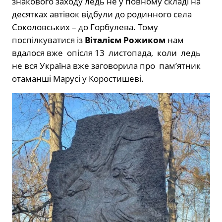
знакового заходу ледь не у повному складі на
десятках автівок відбули до родинного села
Соколовських – до Горбулева. Тому
поспілкуватися із
Віталієм Рожиком
нам
вдалося вже опісля 13 листопада, коли ледь
не вся Україна вже заговорила про пам’ятник
отаманші Марусі у Коростишеві.