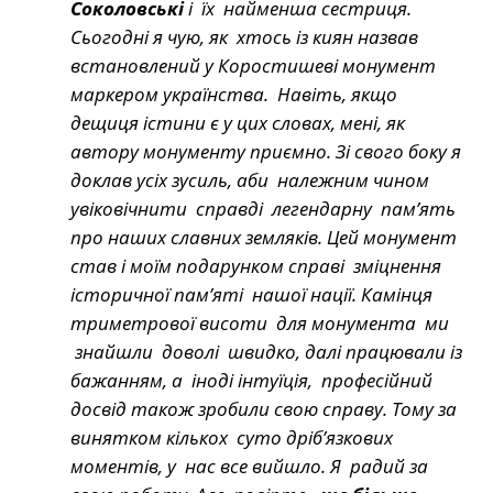
Соколовські
і їх найменша сестриця.
Сьогодні я чую, як хтось із киян назвав
встановлений у Коростишеві монумент
маркером українства. Навіть, якщо
дещиця істини є у цих словах, мені, як
автору монументу приємно. Зі свого боку я
доклав усіх зусиль, аби належним чином
увіковічнити справді легендарну пам’ять
про наших славних земляків. Цей монумент
став і моїм подарунком справі зміцнення
історичної пам’яті нашої нації. Камінця
триметрової висоти для монумента ми
знайшли доволі швидко, далі працювали із
бажанням, а іноді інтуїція, професійний
досвід також зробили свою справу. Тому за
винятком кількох суто дріб’язкових
моментів, у нас все вийшло. Я радий за