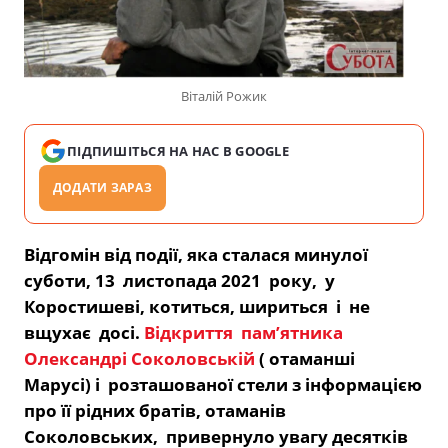
Віталій Рожик
ПІДПИШІТЬСЯ НА НАС В GOOGLE
ДОДАТИ ЗАРАЗ
Відгомін від події, яка сталася минулої
суботи, 13 листопада 2021 року, у
Коростишеві, котиться, шириться і не
вщухає досі.
Відкриття пам’ятника
Олександрі Соколовській
( отаманші
Марусі) і розташованої стели з інформацією
про її рідних братів, отаманів
Соколовських, привернуло увагу десятків