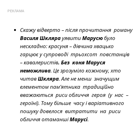
РЕКЛАМА
Скажу відверто – після прочитання роману
Василя Шкляра
уявити
Марусю
було
нескладно: красуня – дівчина хвацько
гарцює у супроводі трьохсот повстанців
– кавалеристів
. Без коня
Маруся
неможлива
. Це зрозуміло кожному, хто
читав
Шкляра
. Але не менш значущим
елементом пам’ятника традиційно
вважаються риси обличчя героя (у нас –
героїні). Тому більше часу і варіативного
пошуку довелося витратити на риси
обличчя отаманші
Марусі
.