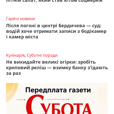
літній салат, який став хітом соцмереж
Гарячі новини
Після погоні в центрі Бердичева — суд:
водій хоче отримати записи з бодікамер
і камер міста
Кулінарія
,
Суботні поради
Не викидайте великі огірки: зробіть
кроповий реліш — взимку банку з’їдають
за раз