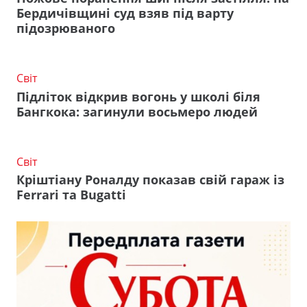
Бердичівщині суд взяв під варту
підозрюваного
Світ
Підліток відкрив вогонь у школі біля
Бангкока: загинули восьмеро людей
Світ
Кріштіану Роналду показав свій гараж із
Ferrari та Bugatti