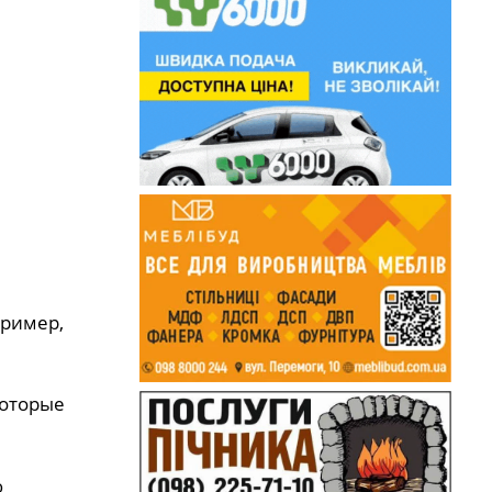
пример,
которые
ю