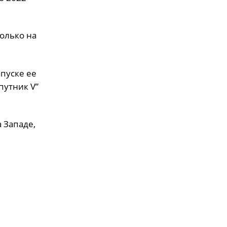
олько на
апуске ее
путник V”
 Западе,