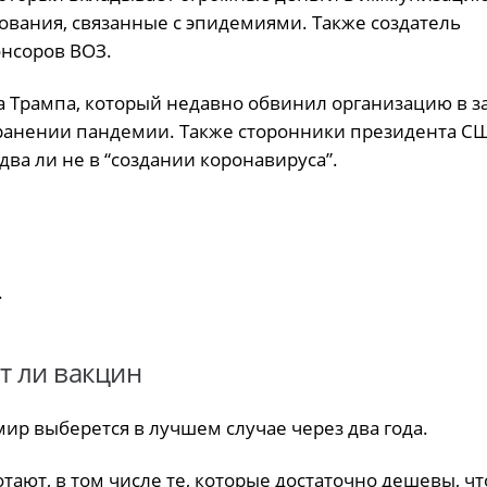
дования, связанные с эпидемиями. Также создатель
онсоров ВОЗ.
а Трампа, который недавно обвинил организацию в з
транении пандемии. Также сторонники президента С
два ли не в “создании коронавируса”.
.
т ли вакцин
мир выберется в лучшем случае через два года.
отают, в том числе те, которые достаточно дешевы, ч