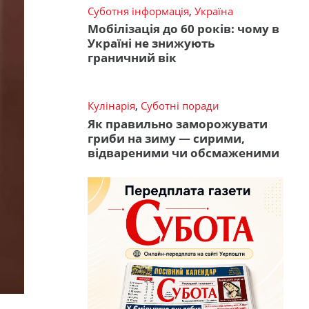
Суботня інформація
,
Україна
Мобілізація до 60 років: чому в
Україні не знижують
граничний вік
Кулінарія
,
Суботні поради
Як правильно заморожувати
гриби на зиму — сирими,
відвареними чи обсмаженими