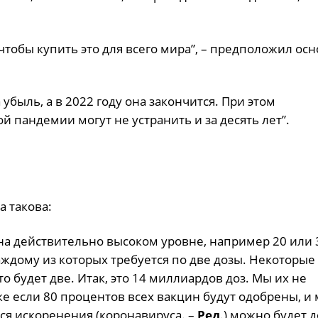
чтобы купить это для всего мира”, – предположил ос
 убыль, а в 2022 году она закончится. При этом
 пандемии могут не устранить и за десять лет”.
 такова:
а действительно высоком уровне, например 20 или 
аждому из которых требуется по две дозы. Некоторые
о будет две. Итак, это 14 миллиардов доз. Мы их не
е если 80 процентов всех вакцин будут одобрены, и
я искоренения (коронавируса. –
Ред
.) можно будет д