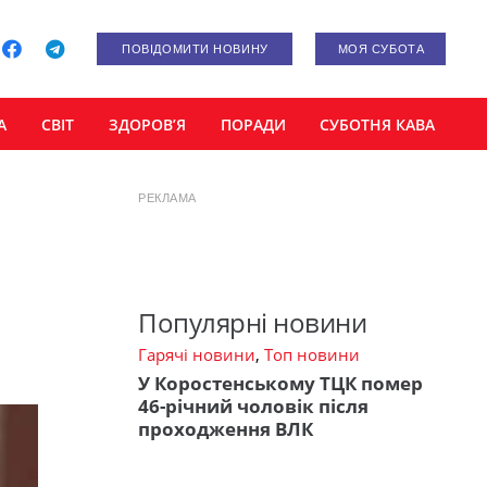
ПОВІДОМИТИ НОВИНУ
МОЯ СУБОТА
А
СВІТ
ЗДОРОВ’Я
ПОРАДИ
СУБОТНЯ КАВА
РЕКЛАМА
Популярні новини
Гарячі новини
,
Топ новини
У Коростенському ТЦК помер
46-річний чоловік після
проходження ВЛК