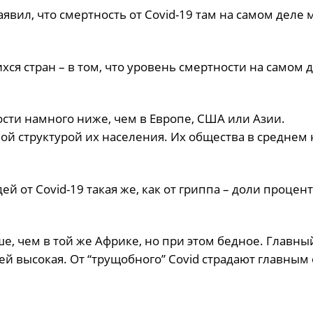
аявил, что смертность от Covid-19 там на самом деле
ся стран – в том, что уровень смертности на самом 
ости намного ниже, чем в Европе, США или Азии.
ной структурой их населения. Их общества в среднем 
й от Covid-19 такая же, как от гриппа – доли процен
рше, чем в той же Африке, но при этом бедное. Главны
ей высокая. От “трущобного” Covid страдают главным