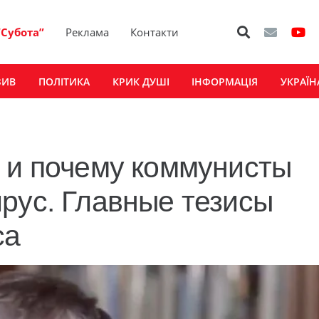
“Субота”
Реклама
Контакти
ЗИВ
ПОЛІТИКА
КРИК ДУШІ
ІНФОРМАЦІЯ
УКРАЇН
 и почему коммунисты
рус. Главные тезисы
са