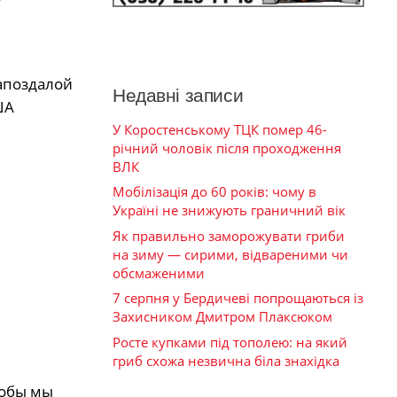
апоздалой
Недавні записи
ША
У Коростенському ТЦК помер 46-
річний чоловік після проходження
ВЛК
Мобілізація до 60 років: чому в
Україні не знижують граничний вік
Як правильно заморожувати гриби
на зиму — сирими, відвареними чи
обсмаженими
7 серпня у Бердичеві попрощаються із
Захисником Дмитром Плаксюком
Росте купками під тополею: на який
гриб схожа незвична біла знахідка
тобы мы