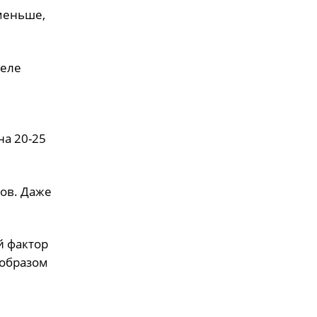
 меньше,
деле
на 20-25
тов. Даже
й фактор
 образом